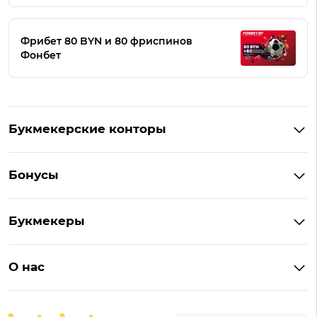
Фрибет 80 BYN и 80 фриспинов
Фонбет
Букмекерские конторы
Букмекеры Беларуси
Бонусы
Букмекеры на Андроид
Кешбэк
Букмекеры с бонусом
Букмекеры
Бонус на депозит
Букмекеры с приложениями
Betera
Промокоды
БК для ставок на киберспорт
О нас
Фонбет
Фрибеты
БК для ставок на футбол
Контакты
Винлайн
Промокоды Фонбет