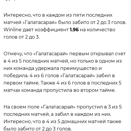
Интересно, что в каждом из пяти последних
матчей «Галатасарая» было забито от 2 до 3 голов.
Winline дает коэффициент
1.96
на количество
голов от 2 до 3.
Отмечу, что «Галатасарай» первым открывал счет
в 4 из 5 последних матчей, но только в одном из
них команда удержала преимущество и
победила. 4 из 6 голов «Галатасарай» забил в
первом тайме. Также 4 из 6 голов в последних 5
матчах команда пропустила во втором тайме.
На своем поле «Галатасарай» пропустил в 3 из 5
последних матчей, а забил в каждом из них.
Интересно, что в 4 из 5 домашних матчей также
было забито от 2 до 3 голов.