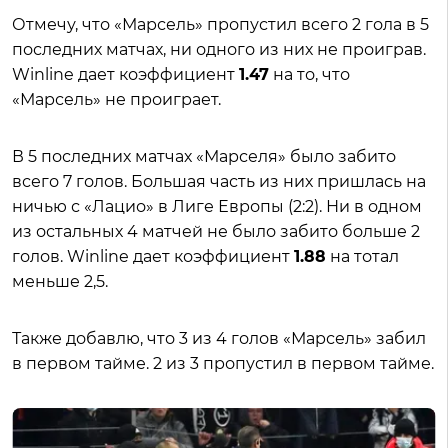
Отмечу, что «Марсель» пропустил всего 2 гола в 5
последних матчах, ни одного из них не проиграв.
Winline дает коэффициент
1.47
на то, что
«Марсель» не проиграет.
В 5 последних матчах «Марселя» было забито
всего 7 голов. Большая часть из них пришлась на
ничью с «Лацио» в Лиге Европы (2:2). Ни в одном
из остальных 4 матчей не было забито больше 2
голов. Winline дает коэффициент
1.88
на тотал
меньше 2,5.
Также добавлю, что 3 из 4 голов «Марсель» забил
в первом тайме. 2 из 3 пропустил в первом тайме.