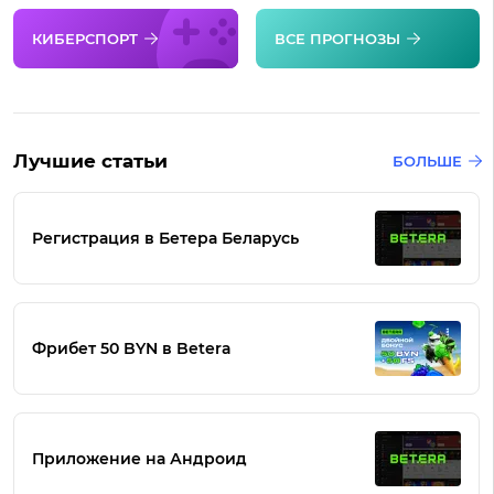
КИБЕРСПОРТ
ВСЕ ПРОГНОЗЫ
Лучшие статьи
БОЛЬШЕ
Регистрация в Бетера Беларусь
Фрибет 50 BYN в Betera
Приложение на Андроид