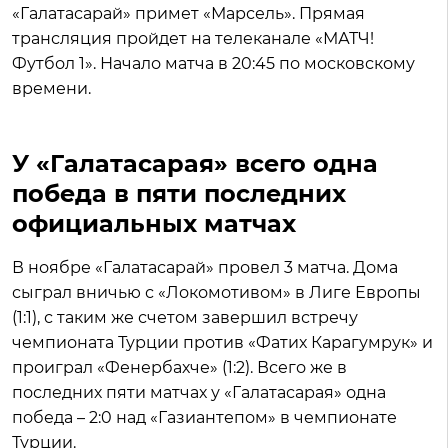
«Галатасарай» примет «Марсель». Прямая
трансляция пройдет на телеканале «МАТЧ!
Футбол 1». Начало матча в 20:45 по московскому
времени.
У «Галатасарая» всего одна
победа в пяти последних
официальных матчах
В ноябре «Галатасарай» провел 3 матча. Дома
сыграл вничью с «Локомотивом» в Лиге Европы
(1:1), с таким же счетом завершил встречу
чемпионата Турции против «Фатих Карагумрук» и
проиграл «Фенербахче» (1:2). Всего же в
последних пяти матчах у «Галатасарая» одна
победа – 2:0 над «Газиантепом» в чемпионате
Турции.