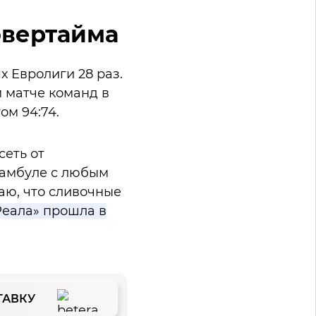
овертайма
х Евролиги 28 раз.
м матче команд в
ом 94:74.
сеть от
тамбуле с любым
аю, что сливочные
Реала» прошла в
ТАВКУ