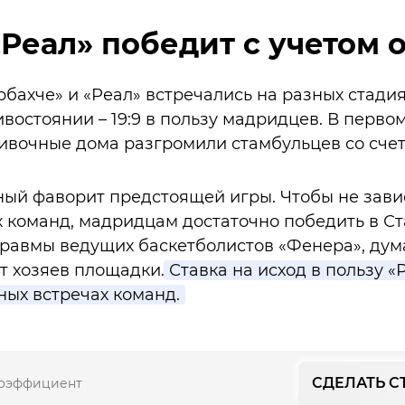
«Реал» победит с учетом 
бахче» и «Реал» встречались на разных стадия
ивостоянии – 19:9 в пользу мадридцев. В перво
ивочные дома разгромили стамбульцев со счет
ный фаворит предстоящей игры. Чтобы не зави
х команд, мадридцам достаточно победить в С
травмы ведущих баскетболистов «Фенера», дум
т хозяев площадки.
Ставка на исход в пользу «
ных встречах команд.
СДЕЛАТЬ С
оэффициент