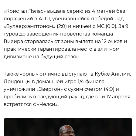
«Кристал Пэлас» выдала серию из 4 матчей без
поражений в АПЛ, увенчавшейся победой над
«Вулверхэмптоном» (2:0) и ничьей с МС (0:0). За 9
туров до завершения первенства команда
Виейра оторвалась от зоны вылета на 12 очков и
практически гарантировала место в элитном
дивизионе на будущий сезон.
Также «орлы» отлично выступают в Кубке Англии.
Лондонцы в домашней игре 1/4 финала
уничтожили «Эвертон» с сухим счетом (4:0) и
пробились в следующий раунд, где они 17 апреля
встретятся с «Челси».