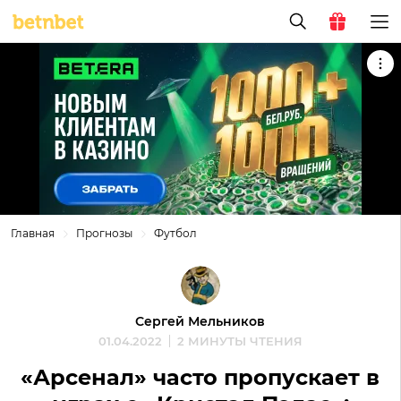
Главная
Прогнозы
Футбол
Сергей Мельников
01.04.2022
2 МИНУТЫ ЧТЕНИЯ
«Арсенал» часто пропускает в