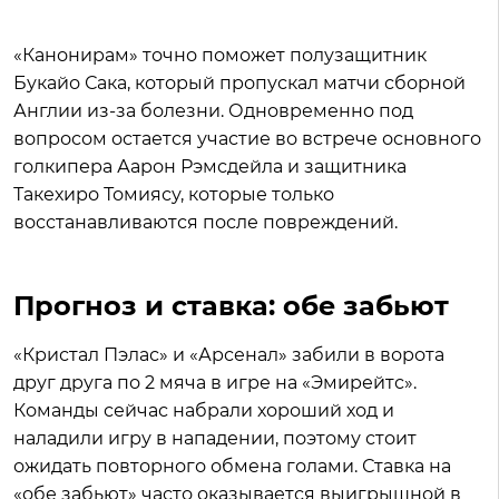
«Канонирам» точно поможет полузащитник
Букайо Сака, который пропускал матчи сборной
Англии из-за болезни. Одновременно под
вопросом остается участие во встрече основного
голкипера Аарон Рэмсдейла и защитника
Такехиро Томиясу, которые только
восстанавливаются после повреждений.
Прогноз и ставка: обе забьют
«Кристал Пэлас» и «Арсенал» забили в ворота
друг друга по 2 мяча в игре на «Эмирейтс».
Команды сейчас набрали хороший ход и
наладили игру в нападении, поэтому стоит
ожидать повторного обмена голами. Ставка на
«обе забьют» часто оказывается выигрышной в