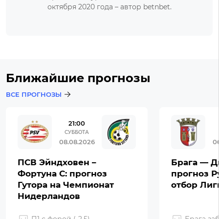
октября 2020 года – автор betnbet.
Ближайшие прогнозы
ВСЕ ПРОГНОЗЫ
21:00
СУББОТА
08.08.2026
0
ПСВ Эйндховен –
Брага — Д
Фортуна С: прогноз
прогноз Р
Гутора на Чемпионат
отбор Ли
Нидерландов