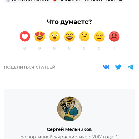
Что думаете?
0
0
0
0
0
0
1
ПОДЕЛИТЬСЯ СТАТЬЕЙ
Сергей Мельников
В спортивной журналистике с 2017 года. С