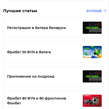
Лучшие статьи
БОЛЬШЕ
Регистрация в Бетера Беларусь
Фрибет 50 BYN в Betera
Приложение на Андроид
Фрибет 80 BYN и 80 фриспинов
Фонбет