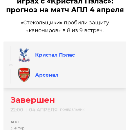
играх с «Кристал Пэлас»:
прогноз на матч АПЛ 4 апреля
«Стекольщики» пробили защиту
«канониров» в 8 из 9 встреч.
Кристал Пэлас
Арсенал
Завершен
22:00
04 АПРЕЛЯ
|
ПОНЕДЕЛЬНИК
АПЛ
31-й тур