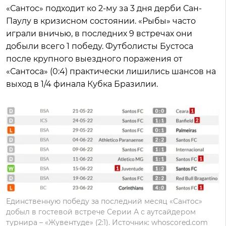
«Сантос» подходит ко 2-му за 3 дня дерби Сан-
Паулу в кризисном состоянии. «Рыбы» часто
играли вничью, в последних 9 встречах они
добыли всего 1 победу. Футболисты Бустоса
после крупного выездного поражения от
«Сантоса» (0:4) практически лишились шансов на
выход в 1/4 финала Кубка Бразилии.
Единственную победу за последний месяц «Сантос»
добыл в гостевой встрече Серии А с аутсайдером
турнира – «Жувентуде» (2:1). Источник: whoscored.com