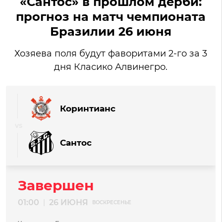
«Сантос» в прошлом дерби:
прогноз на матч чемпионата
Бразилии 26 июня
Хозяева поля будут фаворитами 2-го за 3
дня Класико Алвинегро.
Коринтианс
Сантос
Завершен
01:00
26 ИЮНЯ
|
ВОСКРЕСЕНЬЕ