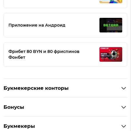
Приложение на Андроид
Фрибет 80 BYN и 80 фриспинов
Фонбет
Букмекерские конторы
Букмекеры Беларуси
Бонусы
Букмекеры на Андроид
Кешбэк
Букмекеры с бонусом
Букмекеры
Бонус на депозит