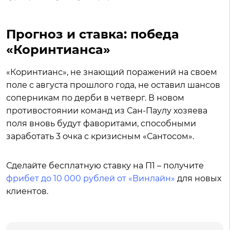
Прогноз и ставка: победа
«Коринтианса»
«Коринтианс», не знающий поражений на своем
поле с августа прошлого года, не оставил шансов
соперникам по дерби в четверг. В новом
противостоянии команд из Сан-Паулу хозяева
поля вновь будут фаворитами, способными
заработать 3 очка с кризисным «Сантосом».
Сделайте бесплатную ставку на П1 – получите
фрибет до 10 000 рублей от «Винлайн»
для новых
клиентов.