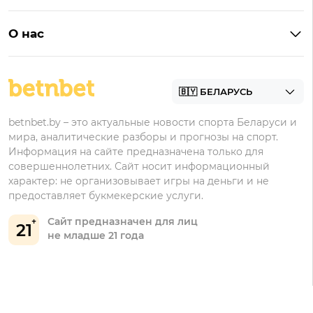
Букмекеры с приложениями
Betera
Промокоды
БК для ставок на киберспорт
О нас
Фонбет
Фрибеты
БК для ставок на футбол
Контакты
Винлайн
Промокоды Фонбет
Марафонбет
Бонусы Бетера
betnbet.by – это актуальные новости спорта Беларуси и
Бонусы Винлайн
мира, аналитические разборы и прогнозы на спорт.
Информация на сайте предназначена только для
совершеннолетних. Сайт носит информационный
характер: не организовывает игры на деньги и не
предоставляет букмекерские услуги.
Сайт предназначен для лиц
21
не младше 21 года