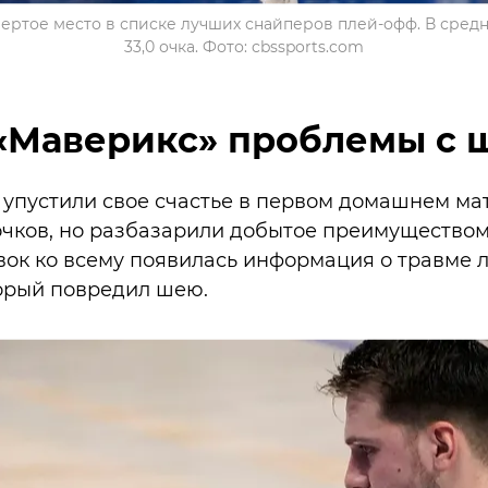
ертое место в списке лучших снайперов плей-офф. В средн
33,0 очка. Фото: cbssports.com
 «Маверикс» проблемы с 
, упустили свое счастье в первом домашнем мат
 очков, но разбазарили добытое преимущество
ок ко всему появилась информация о травме 
орый повредил шею.