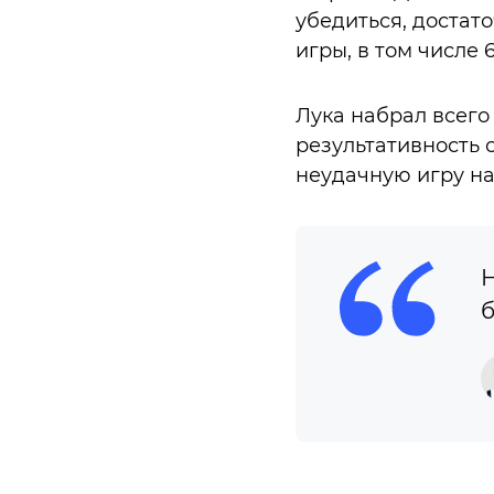
убедиться, достато
игры, в том числе 
Лука набрал всего 
результативность с
неудачную игру на
Н
б