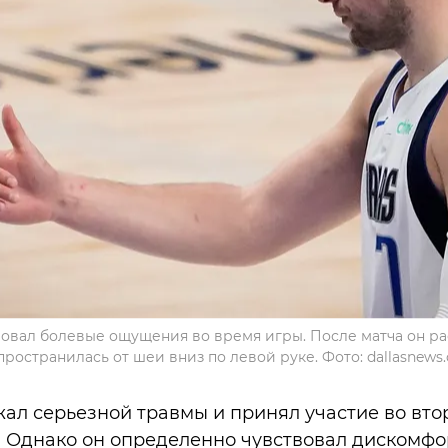
овал болевые ощущения во время игры. После матча он рас
пространилась от шеи вниз по левой руке. Фото: dallasnews
ал серьезной травмы и принял участие во вт
. Однако он определенно чувствовал дискомфор