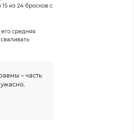
 15 из 24 бросков с
 его средняя
 сваливать
равмы – часть
 ужасно.