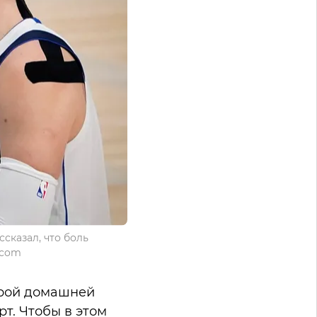
сказал, что боль
.com
орой домашней
т. Чтобы в этом