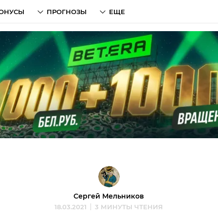
ОНУСЫ
ПРОГНОЗЫ
ЕЩЕ
Сергей Мельников
18.03.2021
3 МИНУТЫ ЧТЕНИЯ