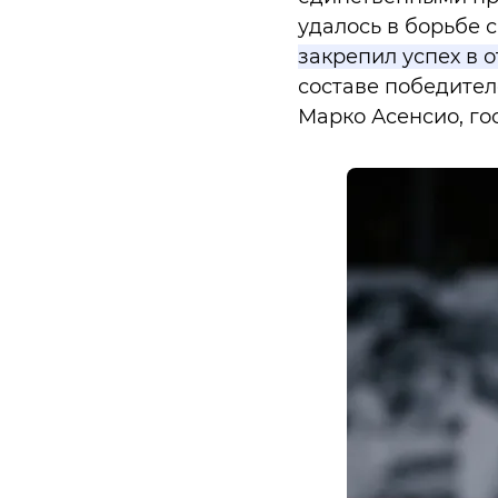
удалось в борьбе с
закрепил успех в о
составе победител
Марко Асенсио, го