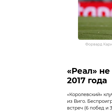
Форвард Карим
«Реал» не
2017 года
«Королевский» клу
из Виго. Беспроиг
встреч (6 побед и