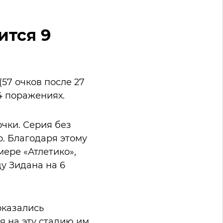
ится 9
57 очков после 27
4 поражениях.
чки. Серия без
р. Благодаря этому
ере «Атлетико»,
у Зидана на 6
оказались
я на эту стадию им