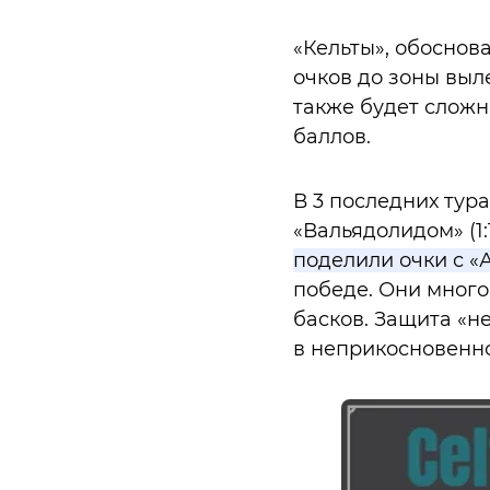
«Кельты», обоснов
очков до зоны выл
также будет сложно
баллов.
В 3 последних тур
«Вальядолидом» (1:
поделили очки с «А
победе. Они много
басков. Защита «н
в неприкосновенно