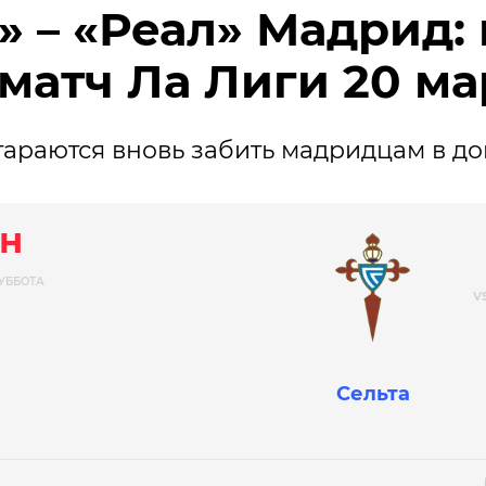
» – «Реал» Мадрид:
 матч Ла Лиги 20 ма
тараются вновь забить мадридцам в д
н
УББОТА
Сельта