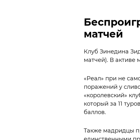
Беспроигр
матчей
Клуб Зинедина Зид
матчей). В активе
«Реал» при не сам
поражений у сливо
«королевский» клу
который за 11 тур
баллов.
Также мадридцы пр
единственными пре