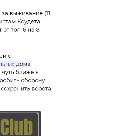
 за выживание (11
листам Коудета
 от топ-6 на 8
ей с
льты» дома
 чуть ближе к
пробить оборону
 сохранить ворота