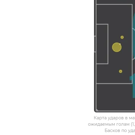
Карта ударов в ма
ожидаемым голам (1,
Басков по уда