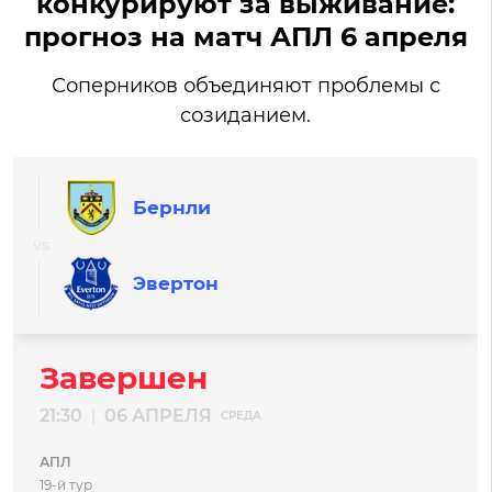
конкурируют за выживание:
прогноз на матч АПЛ 6 апреля
Соперников объединяют проблемы с
созиданием.
Бернли
Эвертон
Завершен
21:30
06 АПРЕЛЯ
|
СРЕДА
АПЛ
19-й тур