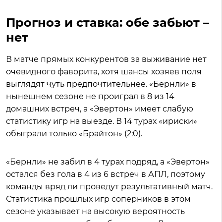
Прогноз и ставка: обе забьют –
нет
В матче прямых конкурентов за выживание нет
очевидного фаворита, хотя шансы хозяев поля
выглядят чуть предпочтительнее. «Бернли» в
нынешнем сезоне не проиграл в 8 из 14
домашних встреч, а «Эвертон» имеет слабую
статистику игр на выезде. В 14 турах «ириски»
обыграли только «Брайтон» (2:0).
«Бернли» не забил в 4 турах подряд, а «Эвертон»
остался без гола в 4 из 6 встреч в АПЛ, поэтому
команды вряд ли проведут результативный матч.
Статистика прошлых игр соперников в этом
сезоне указывает на высокую вероятность