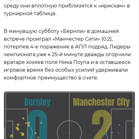
среду они вплотную приблизятся к «ирискам» в
турнирной таблице.
В минувшую субботу «Бернли» в домашней
встрече проиграл «Манчестер Сити» (0:2),
потерпев 4-е поражение в АПЛ подряд. Лидеры
чемпионата уже к 25-й минуте дважды огорчили
вратаря хозяев поля Ника Поупа и в оставшееся
игровое время без особых усилий удерживали
комфортное преимущество в счете.