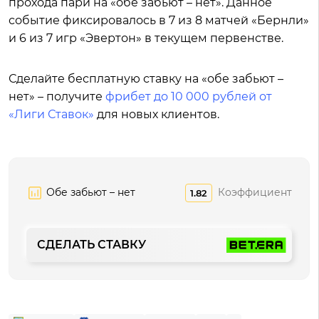
прохода пари на «обе забьют – нет». Данное
событие фиксировалось в 7 из 8 матчей «Бернли»
и 6 из 7 игр «Эвертон» в текущем первенстве.
Сделайте бесплатную ставку на «обе забьют –
нет» – получите
фрибет до 10 000 рублей от
«Лиги Ставок»
для новых клиентов.
Обе забьют – нет
Коэффициент
1.82
СДЕЛАТЬ СТАВКУ