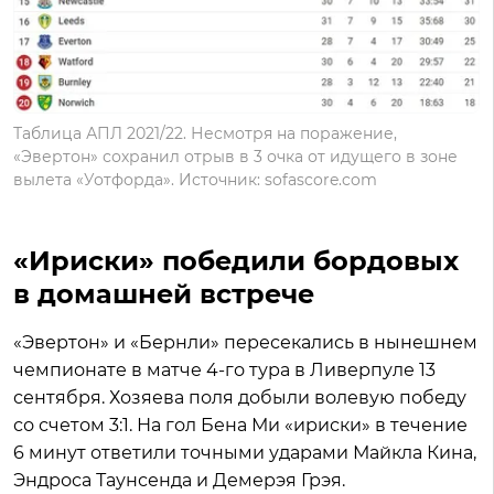
Таблица АПЛ 2021/22. Несмотря на поражение,
«Эвертон» сохранил отрыв в 3 очка от идущего в зоне
вылета «Уотфорда». Источник: sofascore.com
«Ириски» победили бордовых
в домашней встрече
«Эвертон» и «Бернли» пересекались в нынешнем
чемпионате в матче 4-го тура в Ливерпуле 13
сентября. Хозяева поля добыли волевую победу
со счетом 3:1. На гол Бена Ми «ириски» в течение
6 минут ответили точными ударами Майкла Кина,
Эндроса Таунсенда и Демерэя Грэя.