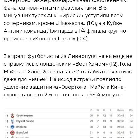
«Эвертон» также разочаровывает собственных
фанатов невнятными результатами. В 6
минувших турах АПЛ «ириски» уступили всем
соперникам, кроме «Ньюкасла» (1:0), а в Кубке
Англии команда Лэмпарда в 1/4 финала крупно
проиграла «Кристал Пэлас» (0:4).
3 апреля футболисты из Ливерпуля на выезде не
справились с лондонским «Вест Хэмом» (1:2). Гола
Мэйсона Холгейта в начале 2-го тайма не хватило
даже для ничьей. На исход встречи повлияло
удаление защитника «Эвертона» Майкла Кина,
схлопотавшего 2 «горчичника» к 65-й минуте.