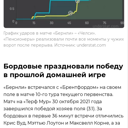
График ударов в матче «Бернли» – «Челси».
«Пенсионеры» реализовали почти все моменты у чужих
ворот после перерыва. Источник: understat.com
Бордовые праздновали победу
в прошлой домашней игре
«Бернли» встречался с «Брентфордом» на своем
поле в матче 10-го тура текущего первенства.
Матч на «Терф Мур» 30 октября 2021 года
завершился победой хозяев поля (3:1). За
бордовых в первые 36 минут встречи отличились
Крис Вуд, Мэттью Лоутон и Максвелл Корне, а за