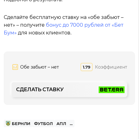
Сделайте бесплатную ставку на «обе забьют –
нет» – получите
бонус до 7000 рублей от «Бет
Бум»
для новых клиентов.
Обе забьют – нет
Коэффициент
1.79
СДЕЛАТЬ СТАВКУ
БЕРНЛИ
ФУТБОЛ
АПЛ
...