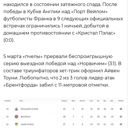
находился в состоянии затяжного спада. После
победы в Кубке Англии над «Порт Вейлом»
футболисты Франка в 9 следующих официальных
встречах ограничились 1 ничьей, добытой в
домашнем противостоянии с «Кристал Пэлас»
(0:0).
5 марта «пчелы» прервали беспроигрышную
серию выездной победой над «Норвичем» (3:1). В
составе триумфаторов хет-трик оформил Айвен
Тоуни. Любопытно, что 2 из 3 голов лидер атак
«Брентфорда» забил с 11-метровой отметки.