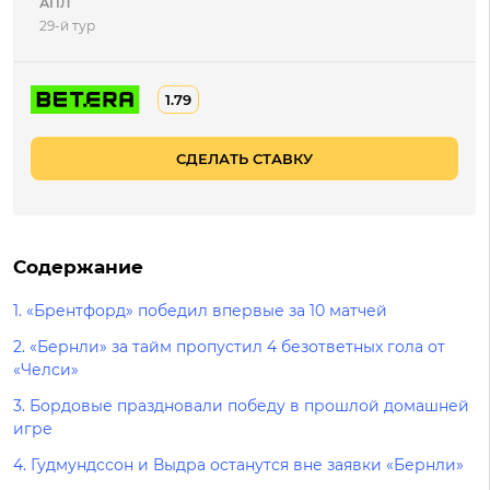
АПЛ
29-й тур
1.79
СДЕЛАТЬ СТАВКУ
Содержание
1.
«Брентфорд» победил впервые за 10 матчей
2.
«Бернли» за тайм пропустил 4 безответных гола от
«Челси»
3.
Бордовые праздновали победу в прошлой домашней
игре
4.
Гудмундссон и Выдра останутся вне заявки «Бернли»