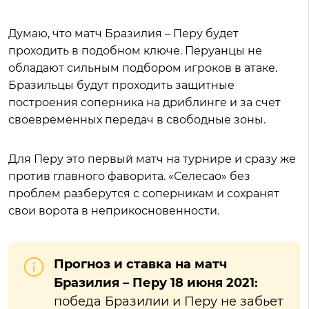
Думаю, что матч Бразилия – Перу будет
проходить в подобном ключе. Перуанцы не
обладают сильным подбором игроков в атаке.
Бразильцы будут проходить защитные
построения соперника на дриблинге и за счет
своевременных передач в свободные зоны.
Для Перу это первый матч на турнире и сразу же
против главного фаворита. «Селесао» без
проблем разберутся с соперникам и сохранят
свои ворота в неприкосновенности.
Прогноз и ставка на матч
Бразилия – Перу 18 июня 2021:
победа Бразилии и Перу не забьет