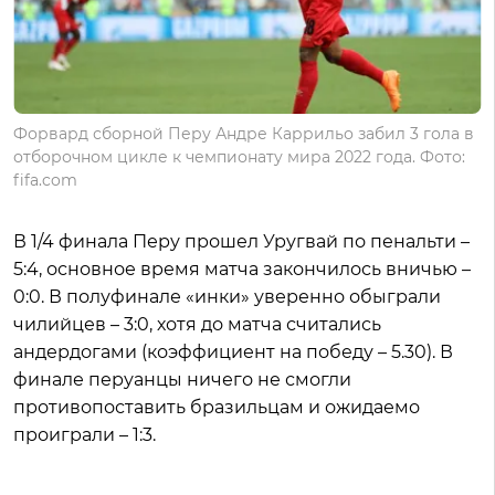
Форвард сборной Перу Андре Каррильо забил 3 гола в
отборочном цикле к чемпионату мира 2022 года. Фото:
fifa.com
В 1/4 финала Перу прошел Уругвай по пенальти –
5:4, основное время матча закончилось вничью –
0:0. В полуфинале «инки» уверенно обыграли
чилийцев – 3:0, хотя до матча считались
андердогами (коэффициент на победу – 5.30). В
финале перуанцы ничего не смогли
противопоставить бразильцам и ожидаемо
проиграли – 1:3.