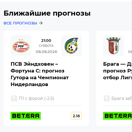
Ближайшие прогнозы
ВСЕ ПРОГНОЗЫ
21:00
СУББОТА
08.08.2026
0
ПСВ Эйндховен –
Брага — Д
Фортуна С: прогноз
прогноз Р
Гутора на Чемпионат
отбор Ли
Нидерландов
П1 с форой (-2.5)
Брага за
2.16