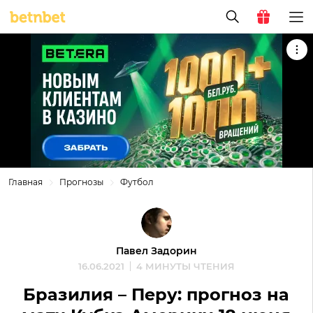
Главная
Прогнозы
Футбол
Павел Задорин
16.06.2021
4 МИНУТЫ ЧТЕНИЯ
Бразилия – Перу: прогноз на