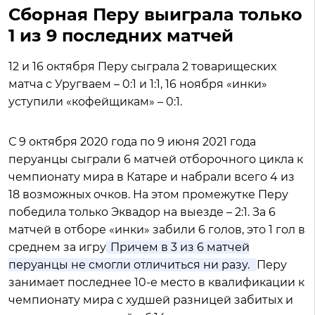
Сборная Перу выиграла только
1 из 9 последних матчей
12 и 16 октября Перу сыграла 2 товарищеских
матча с Уругваем – 0:1 и 1:1, 16 ноября «инки»
уступили «кофейщикам» – 0:1.
С 9 октября 2020 года по 9 июня 2021 года
перуанцы сыграли 6 матчей отборочного цикла к
чемпионату мира в Катаре и набрали всего 4 из
18 возможных очков. На этом промежутке Перу
победила только Эквадор на выезде – 2:1. За 6
матчей в отборе «инки» забили 6 голов, это 1 гол в
среднем за игру.
Причем в 3 из 6 матчей
перуанцы не смогли отличиться ни разу.
Перу
занимает последнее 10-е место в квалификации к
чемпионату мира с худшей разницей забитых и