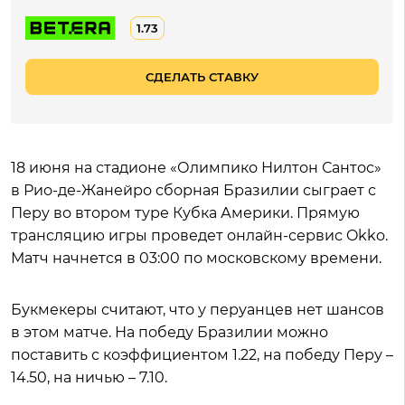
1.73
СДЕЛАТЬ СТАВКУ
18 июня на стадионе «Олимпико Нилтон Сантос»
в Рио-де-Жанейро сборная Бразилии сыграет с
Перу во втором туре Кубка Америки. Прямую
трансляцию игры проведет онлайн-сервис Okko.
Матч начнется в 03:00 по московскому времени.
Букмекеры считают, что у перуанцев нет шансов
в этом матче. На победу Бразилии можно
поставить с коэффициентом 1.22, на победу Перу –
14.50, на ничью – 7.10.