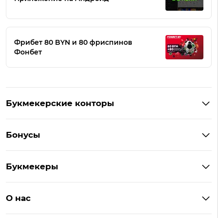
Фрибет 80 BYN и 80 фриспинов
Фонбет
Букмекерские конторы
Букмекеры Беларуси
Бонусы
Букмекеры на Андроид
Кешбэк
Букмекеры с бонусом
Букмекеры
Бонус на депозит
Букмекеры с приложениями
Betera
Промокоды
БК для ставок на киберспорт
О нас
Фонбет
Фрибеты
БК для ставок на футбол