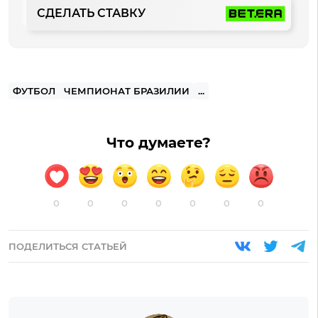
СДЕЛАТЬ СТАВКУ
ФУТБОЛ
ЧЕМПИОНАТ БРАЗИЛИИ
...
Что думаете?
0
0
0
0
0
0
0
ПОДЕЛИТЬСЯ СТАТЬЕЙ