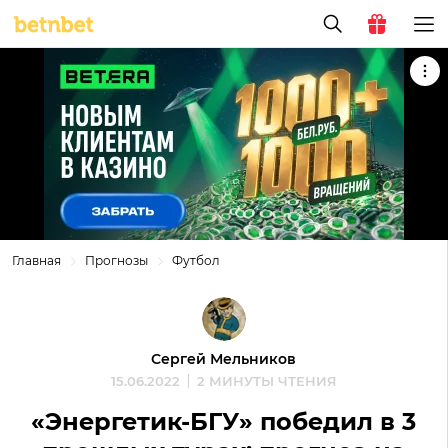
Главная
Прогнозы
Футбол
Сергей Мельников
15.06.2022
2 МИНУТЫ ЧТЕНИЯ
«Энергетик-БГУ» победил в 3