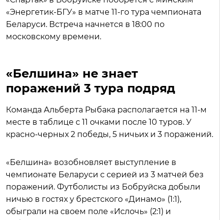
«Энергетик-БГУ» в матче 11-го тура чемпионата
Беларуси. Встреча начнется в 18:00 по
московскому времени.
«Белшина» не знает
поражений 3 тура подряд
Команда Альберта Рыбака располагается на 11-м
месте в таблице с 11 очками после 10 туров. У
красно-черных 2 победы, 5 ничьих и 3 поражений.
«Белшина» возобновляет выступление в
чемпионате Беларуси с серией из 3 матчей без
поражений. Футболисты из Бобруйска добыли
ничью в гостях у брестского «Динамо» (1:1),
обыграли на своем поле «Ислочь» (2:1) и