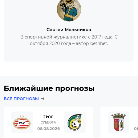
Сергей Мельников
В спортивной журналистике с 2017 года. С
октября 2020 года – автор betnbet.
Ближайшие прогнозы
ВСЕ ПРОГНОЗЫ
21:00
СУББОТА
08.08.2026
0