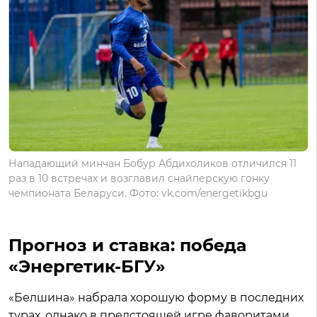
Нападающий минчан Бобур Абдихоликов отличился 11
раз в 10 встречах и возглавил снайперскую гонку
чемпионата Беларуси. Фото: vk.com/energetikbgu
Прогноз и ставка: победа
«Энергетик-БГУ»
«Белшина» набрала хорошую форму в последних
турах, однако в предстоящей игре фаворитами