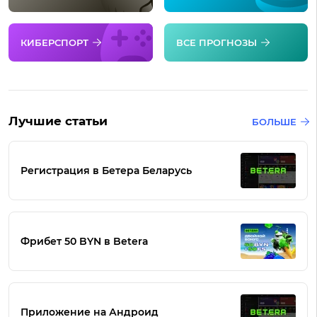
КИБЕРСПОРТ
ВСЕ ПРОГНОЗЫ
Лучшие статьи
БОЛЬШЕ
Регистрация в Бетера Беларусь
Фрибет 50 BYN в Betera
Приложение на Андроид