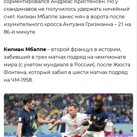
сориентировался Андреас Кристенсен. Но у
скандинавов не получилось удержать ничейный
счет. Килиан Мбаппе занес мяч в ворота после
изумительного кросса Антуана Гризманна – 2:1 на
86-й минуте
Килиан Мбаппе
– второй француз в истории,
забивший в трех матчах подряд на чемпионате
мира (с учетом мундиаля в России), после Жюста
Фонтена, который забил в шести матчах подряд
на ЧМ-1958.