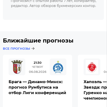
Прогнозист с опытом работы 7 лет, копирайтер,
редактор. Автор обзоров букмекерских контор.
Ближайшие прогнозы
ВСЕ ПРОГНОЗЫ
21:30
ЧЕТВЕРГ
06.08.2026
0
Брага — Динамо-Минск:
Хапоэль —
прогноз Румбутиса на
Звезда: п
отбор Лиги конференций
Гуренко н
чемпионо