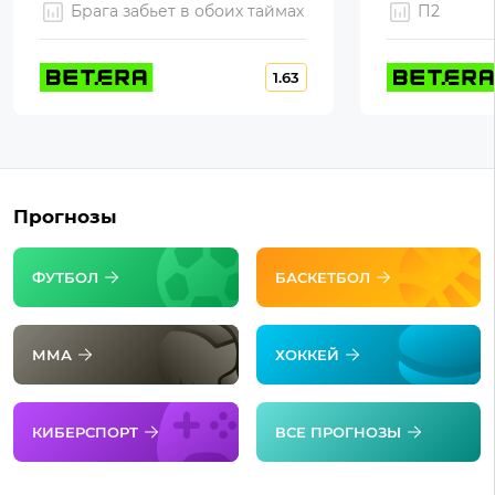
Брага забьет в обоих таймах
П2
1.63
Прогнозы
ФУТБОЛ
БАСКЕТБОЛ
ММА
ХОККЕЙ
КИБЕРСПОРТ
ВСЕ ПРОГНОЗЫ