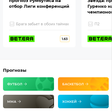
прогноз Румбутиса на
Звезда: п
отбор Лиги конференций
Гуренко н
чемпионо
Брага забьет в обоих таймах
П2
1.63
Прогнозы
ФУТБОЛ
БАСКЕТБОЛ
ММА
ХОККЕЙ