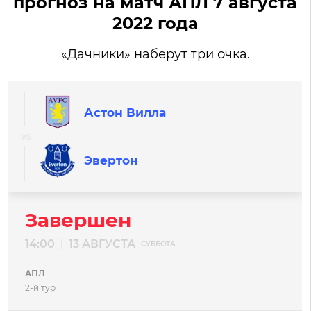
прогноз на матч АПЛ 7 августа
2022 года
«Дачники» наберут три очка.
Астон Вилла
Эвертон
Завершен
14:00
13 АВГУСТА
|
СУББОТА
АПЛ
2-й тур