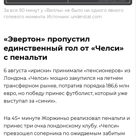
За все 90 минут у «Виллы» не было ни одного явного
голевого момента. Источник: understat.com
«Эвертон» пропустил
единственный гол от «Челси»
с пенальти
6 августа «ириски» принимали «пенсионеров» из
Лондона. «Челси» мощно закупился на летнем
трансферном рынке, потратив порядка 186,6 млн
евро, но победу принес футболист, который уже
выступал за «синих».
На 45+ минуте Жоржиньо реализовал пенальти и
принес три очка лондонскому клубу. «Челси»
превзошел соперника по ожидаемым забитым