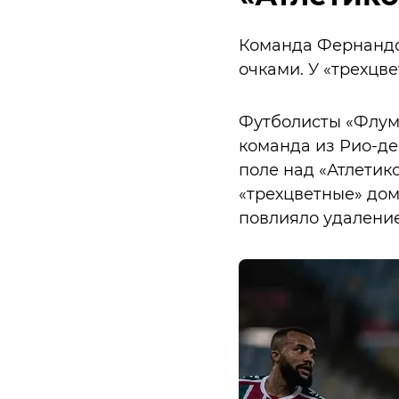
Команда Фернандо 
очками. У «трехцве
Футболисты «Флуми
команда из Рио-де
поле над «Атлетико
«трехцветные» дома
повлияло удаление 