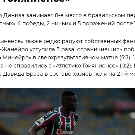
Диниза занимает 8-е место в бразильском пер
тных» 4 победы, 2 ничьих и 5 поражений после 
ненсе» также редко радуют собственных фанат
-Жанейро уступила 3 раза, ограничившись поб
 Минейро» в сверхрезультативном матче (5:3). 
 не справились с «Атлетико Гоияниенсе» (0:2).
Давида Браза в составе хозяев поля на 21-й м