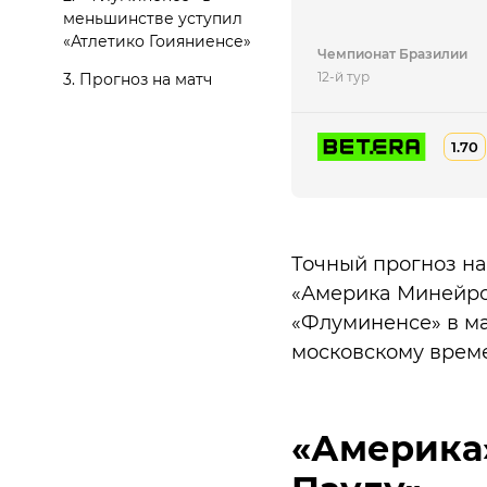
меньшинстве уступил
«Атлетико Гоияниенсе»
Чемпионат Бразилии
12-й тур
3.
Прогноз на матч
1.70
Точный прогноз на
«Америка Минейро»
«Флуминенсе» в ма
московскому врем
«Америка»