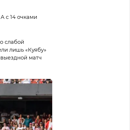
А с 14 очками
о слабой
ели лишь «Куябу»
а выездной матч