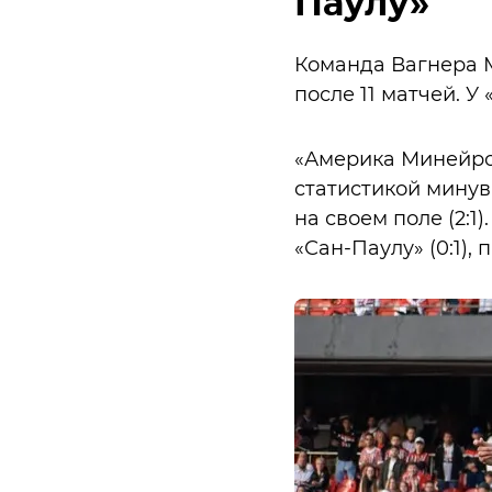
Паулу»
Команда Вагнера М
после 11 матчей. У
«Америка Минейро»
статистикой минув
на своем поле (2:1
«Сан-Паулу» (0:1),