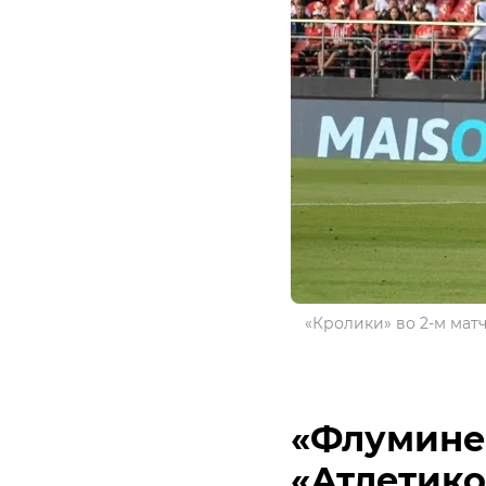
«Кролики» во 2-м матч
«Флумине
«Атлетико