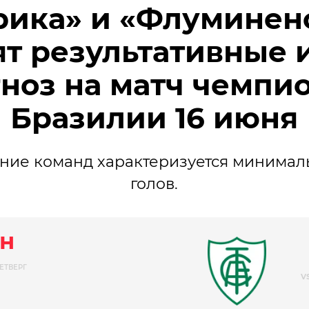
ика» и «Флуминен
т результативные 
ноз на матч чемпи
Бразилии 16 июня
ние команд характеризуется минима
голов.
н
ЕТВЕРГ