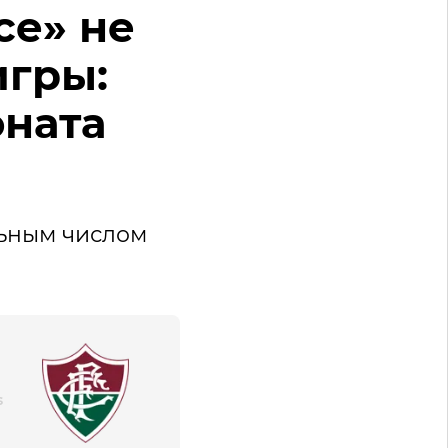
се» не
игры:
оната
льным числом