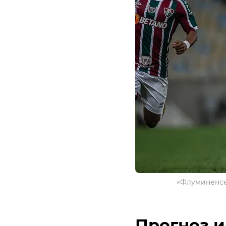
«Флуминенсе»
Прогноз и 