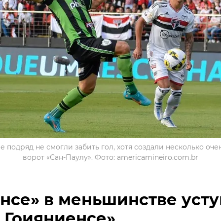
е подряд не смогли забить гол, хотя создали несколько оч
ворот «Сан-Паулу». Фото: americamineiro.com.br
нсе» в меньшинстве уст
 Гоияниенсе»