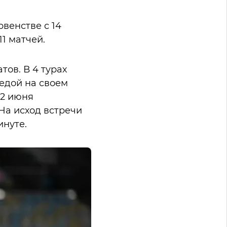
венстве с 14
11 матчей.
ов. В 4 турах
едой на своем
12 июня
 На исход встречи
инуте.