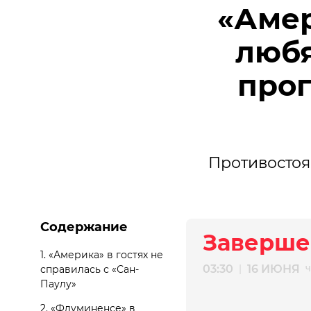
«Амер
любя
прог
Противостоя
Содержание
Заверше
1.
«Америка» в гостях не
03:30
16 ИЮНЯ
|
справилась с «Сан-
Ч
Паулу»
2.
«Флуминенсе» в