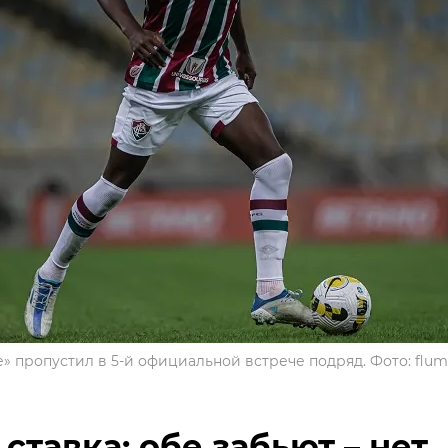
 пропустил в 5-й официальной встрече подряд. Фото: flum
ставка: обе забьют – нет