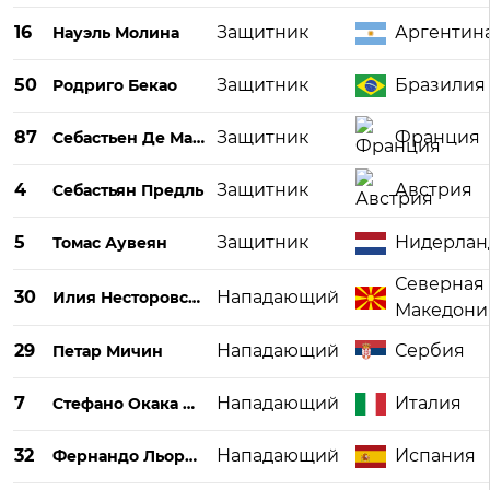
16
Защитник
Аргентин
Науэль Молина
50
Защитник
Бразилия
Родриго Бекао
87
Защитник
Франция
Себастьен Де Майо
4
Защитник
Австрия
Себастьян Предль
5
Защитник
Нидерлан
Томас Аувеян
Северная
30
Нападающий
Илия Несторовски
Македони
29
Нападающий
Сербия
Петар Мичин
7
Нападающий
Италия
Стефано Окака Чука
32
Нападающий
Испания
Фернандо Льоренте