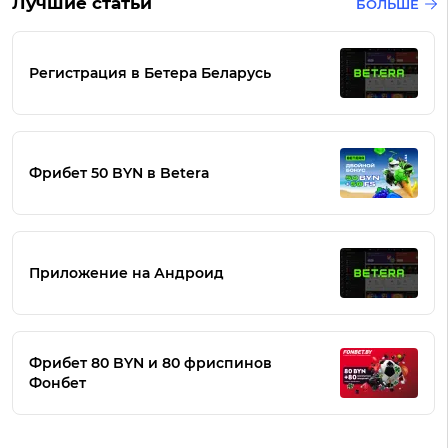
Лучшие статьи
БОЛЬШЕ
Регистрация в Бетера Беларусь
Фрибет 50 BYN в Betera
Приложение на Андроид
Фрибет 80 BYN и 80 фриспинов
Фонбет