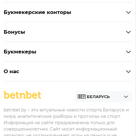
Букмекерские конторы
Букмекеры Беларуси
Бонусы
Букмекеры на Андроид
Кешбэк
Букмекеры с бонусом
Букмекеры
Бонус на депозит
Букмекеры с приложениями
Betera
Промокоды
БК для ставок на киберспорт
О нас
Фонбет
Фрибеты
БК для ставок на футбол
Контакты
Винлайн
Промокоды Фонбет
Марафонбет
Бонусы Бетера
betnbet.by – это актуальные новости спорта Беларуси и
Бонусы Винлайн
мира, аналитические разборы и прогнозы на спорт.
Информация на сайте предназначена только для
совершеннолетних. Сайт носит информационный
характер: не организовывает игры на деньги и не