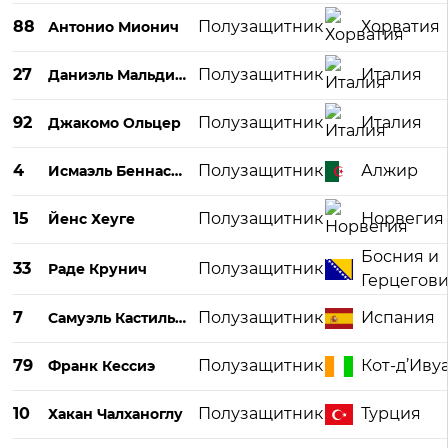
88
Полузащитник
Хорватия
Антонио Мионич
27
Полузащитник
Италия
Даниэль Мальдини
92
Полузащитник
Италия
Джакомо Ольцер
4
Полузащитник
Алжир
Исмаэль Беннасер
15
Полузащитник
Норвегия
Йенс Хеуге
Босния и
33
Полузащитник
Раде Крунич
Герцегов
7
Полузащитник
Испания
Самуэль Кастильехо
79
Полузащитник
Кот-д’Иву
Франк Кессиэ
10
Полузащитник
Турция
Хакан Чалханоглу