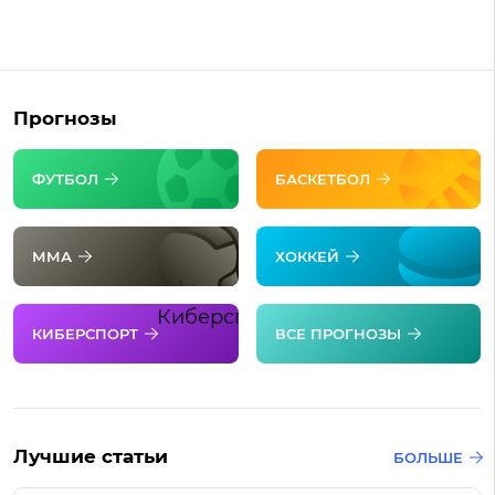
Прогнозы
ФУТБОЛ
БАСКЕТБОЛ
ММА
ХОККЕЙ
КИБЕРСПОРТ
ВСЕ ПРОГНОЗЫ
Лучшие статьи
БОЛЬШЕ