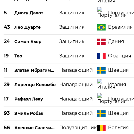
5
Защитник
Португал
Диогу Далот
43
Защитник
Бразилия
Лео Дуарте
24
Защитник
Дания
Симон Кьер
19
Защитник
Франция
Тео
11
Нападающий
Швеция
Златан Ибрагимович
29
Нападающий
Италия
Лоренцо Коломбо
17
Нападающий
Португал
Рафаэл Леау
93
Нападающий
Швеция
Эмиль Робак
56
Полузащитник
Бельгия
Алексис Салемакерс