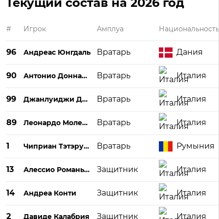
Текущий состав на 2026 год
#
Игрок
Амплуа
Национальност
96
Вратарь
Дания
Андреас Юнгдаль
90
Вратарь
Италия
Антонио Доннарумма
99
Вратарь
Италия
Джанлуиджи Доннарумма
89
Вратарь
Италия
Леонардо Молери
1
Вратарь
Румыния
Чиприан Тэтэрушану
13
Защитник
Италия
Алессио Романьоли
14
Защитник
Италия
Андреа Конти
2
Защитник
Италия
Давиде Калабрия