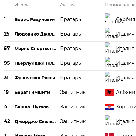
#
Игрок
Амплуа
Национально
1
Вратарь
Сербия
Борис Радунович
25
Вратарь
Италия
Людовико Джельми
57
Вратарь
Италия
Марко Спортьелло
95
Вратарь
Италия
Пьерлуиджи Голлини
31
Вратарь
Италия
Франческо Росси
19
Защитник
Албани
Берат Гимшити
4
Защитник
Хорват
Бошко Шутало
42
Защитник
Италия
Джорджо Скальвини
3
Защитник
Дания