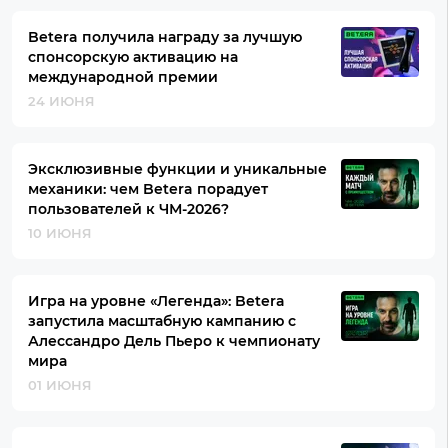
Betera получила награду за лучшую
спонсорскую активацию на
международной премии
24 ИЮНЯ
Эксклюзивные функции и уникальные
механики: чем Betera порадует
пользователей к ЧМ-2026?
10 ИЮНЯ
Игра на уровне «Легенда»: Betera
запустила масштабную кампанию с
Алессандро Дель Пьеро к чемпионату
мира
01 ИЮНЯ