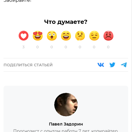
Забирайте!
Что думаете?
3
0
0
0
0
0
0
ПОДЕЛИТЬСЯ СТАТЬЕЙ
Павел Задорин
Прогнозист с опытом работы 7 лет, копирайтер,