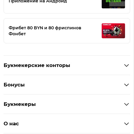
Приложение на Андроид
Фрибет 80 BYN и 80 фриспинов
Фонбет
Букмекерские конторы
Букмекеры Беларуси
Бонусы
Букмекеры на Андроид
Кешбэк
Букмекеры с бонусом
Букмекеры
Бонус на депозит
Букмекеры с приложениями
Betera
Промокоды
БК для ставок на киберспорт
О нас
Фонбет
Фрибеты
БК для ставок на футбол