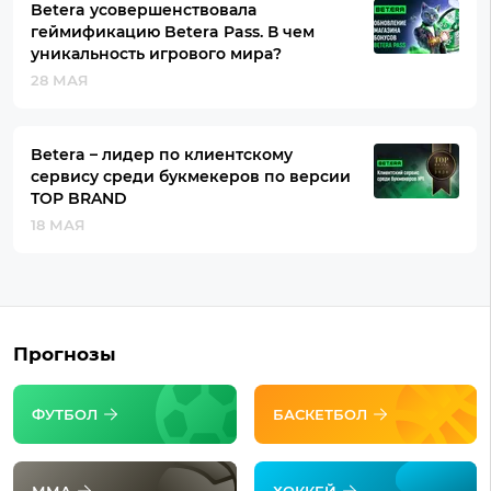
Betera усовершенствовала
геймификацию Betera Pass. В чем
уникальность игрового мира?
28 МАЯ
Betera – лидер по клиентскому
сервису среди букмекеров по версии
TOP BRAND
18 МАЯ
Прогнозы
ФУТБОЛ
БАСКЕТБОЛ