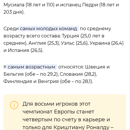
Мусиала (18 лет и 110) и испанец Педри (18 лет и
203 дня).
Среди
самых молодых команд
по среднему
возрасту всего состава: Турция (25,0 лет в
среднем), Англия (25,3), Уэльс (25,6), Украина (26,4)
и Испания (26,5).
К
самым возрастным
относятся: Швеция и
Бельгия (обе – по 29,2), Словакия (28,2),
Финляндия и Венгрия (обе – по 28,1).
Для восьми игроков этот
чемпионат Европы станет
четвертым по счету в карьере и
только для Криштиану Роналду –