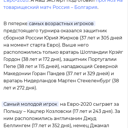
Евро-2020
. А наш эксперт подготовил
прогноз на
товарищеский матч Россия – Болгария
.
В пятерке
самых возрастных игроков
предстоящего турнира оказался защитник
сборной России Юрий Жирков (37 лет и 305 дней
на момент старта Евро). Выше него
расположились только вратарь Шотландии Крэйг
Гордон (38 лет и 172 дня), защитник Португалии
Пепе (38 лет и 115 дней), нападающий Северной
Македонии Горан Пандев (37 лет и 329 дней) и
вратарь Нидерландов Мартен Стекеленбург (38
лет и 272 дня).
Самый молодой игрок
на Евро-2020 сыграет за
Польшу – Кацпер Козловски (17 лет и 243 дня). За
ним расположились англичанин Джуд
Беллингем (17 лет и 352 дня), немец Джамал