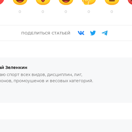
0
0
0
0
0
ПОДЕЛИТЬСЯ СТАТЬЕЙ
ай Зеленкин
ю спорт всех видов, дисциплин, лиг,
онов, промоушенов и весовых категорий.