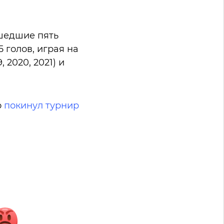
ошедшие пять
5 голов, играя на
2020, 2021) и
о
покинул турнир