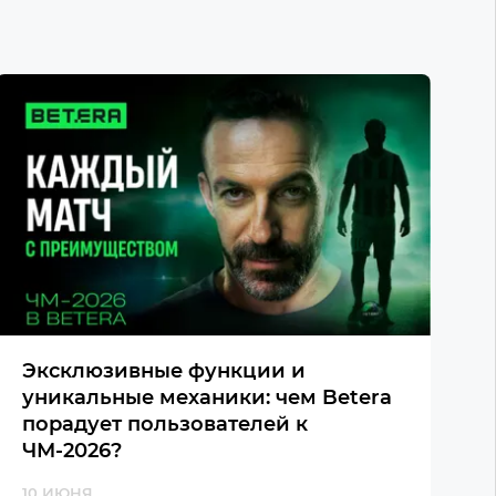
Эксклюзивные функции и
уникальные механики: чем Betera
порадует пользователей к
ЧМ-2026?
10 ИЮНЯ