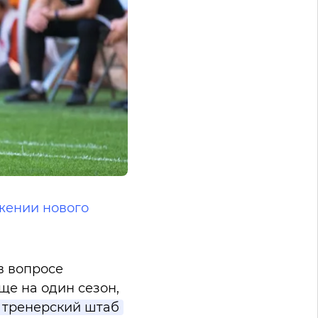
жении нового
в вопросе
ще на один сезон,
 тренерский штаб