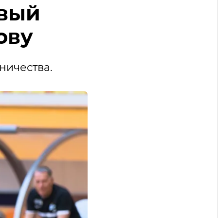
овый
ову
ничества.