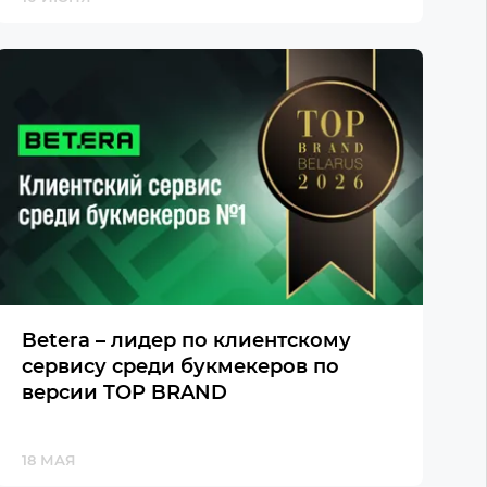
Betera – лидер по клиентскому
сервису среди букмекеров по
версии TOP BRAND
18 МАЯ