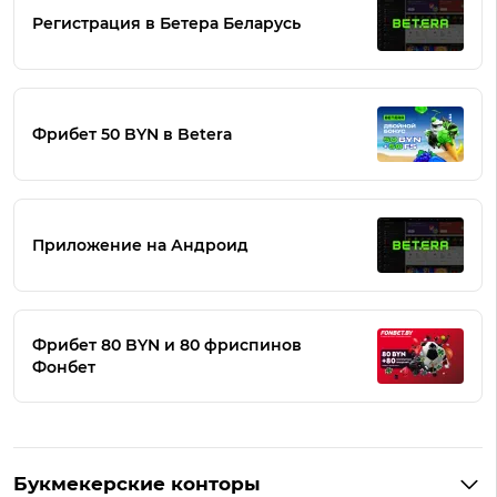
Регистрация в Бетера Беларусь
Фрибет 50 BYN в Betera
Приложение на Андроид
Фрибет 80 BYN и 80 фриспинов
Фонбет
Букмекерские конторы