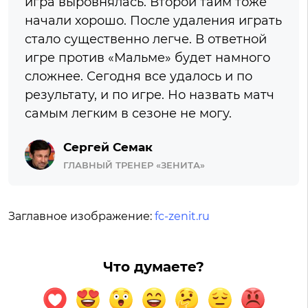
игра выровнялась. Второй тайм тоже
начали хорошо. После удаления играть
стало существенно легче. В ответной
игре против «Мальме» будет намного
сложнее. Сегодня все удалось и по
результату, и по игре. Но назвать матч
самым легким в сезоне не могу.
Сергей Семак
ГЛАВНЫЙ ТРЕНЕР «ЗЕНИТА»
Заглавное изображение:
fc-zenit.ru
Что думаете?