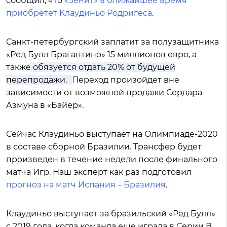
сообщил, что
«Зенит» в ближайшее время
приобретет Клаудиньо Родригеса
.
Санкт-петербургский заплатит за полузащитника
«Ред Булл Брагантино» 15 миллионов евро, а
также
обязуется отдать 20% от будущей
перепродажи.
Переход произойдет вне
зависимости от возможной продажи Сердара
Азмуна в «Байер».
Сейчас Клаудиньо выступает на Олимпиаде-2020
в составе сборной Бразилии. Трансфер будет
произведен в течение недели после финального
матча Игр. Наш эксперт как раз подготовил
прогноз на матч Испания – Бразилия
.
Клаудиньо выступает за бразильский «Ред Булл»
с 2019 года, когда команда еще играла в Серии B.