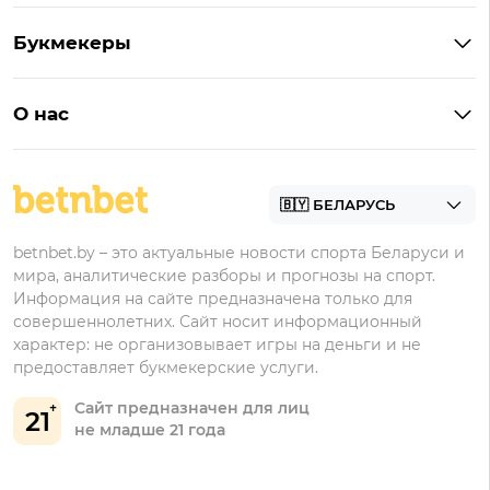
Кешбэк
Букмекеры с бонусом
Букмекеры
Бонус на депозит
Букмекеры с приложениями
Betera
Промокоды
БК для ставок на киберспорт
О нас
Фонбет
Фрибеты
БК для ставок на футбол
Контакты
Винлайн
Промокоды Фонбет
Марафонбет
Бонусы Бетера
betnbet.by – это актуальные новости спорта Беларуси и
Бонусы Винлайн
мира, аналитические разборы и прогнозы на спорт.
Информация на сайте предназначена только для
совершеннолетних. Сайт носит информационный
характер: не организовывает игры на деньги и не
предоставляет букмекерские услуги.
Сайт предназначен для лиц
21
не младше 21 года