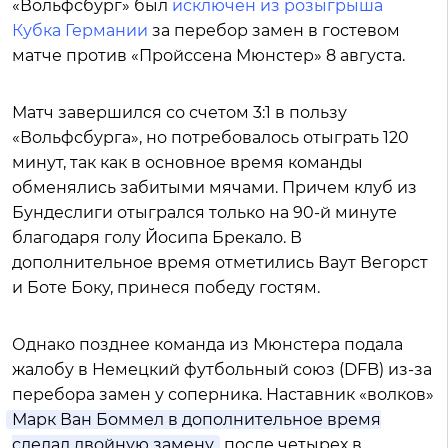
«Вольфсбург» был
исключен из розыгрыша
Кубка Германии
за перебор замен в гостевом
матче против «
Пройссена Мюнстер
» 8 августа.
Матч завершился со счетом 3:1 в пользу
«Вольфсбурга», но потребовалось отыграть 120
минут, так как в основное время команды
обменялись забитыми мячами. Причем клуб из
Бундеслиги отыгрался только на 90-й минуте
благодаря голу Йосипа Брекало. В
дополнительное время отметились Ваут Вегорст
и Боте Боку, принеся победу гостям.
Однако позднее команда из Мюнстера подала
жалобу в Немецкий футбольный союз (DFB) из-за
перебора замен у соперника. Наставник «волков»
Марк Ван Боммел в дополнительное время
сделал двойную замену
после четырех в