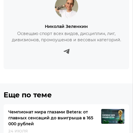
Николай Зеленкин
Освещаю спорт всех видов, дисциплин, лиг,
дивизионов, промоушенов и весовых категорий.
Еще по теме
Чемпионат мира глазами Betera: от
главных сенсаций до выигрыша в 165
000 рублей
24 ИЮЛЯ