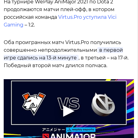
На турнире WePlay AniMajor 2021 по Dota 2
продолжаются матчи плей-офф, в котором
российская команда
Virtus.Pro уступила Vici
Gaming
– 1:2.
Оба проигранных матч Virtus.Pro получились
совершенно непродолжительными:
в первой
игре сдались на 13-й минуте
, в третьей – на 17-й.
Победный второй матч длился полчаса.