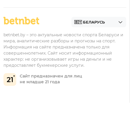
Фонбет
Фрибеты
БК для ставок на футбол
Контакты
Винлайн
Промокоды Фонбет
Марафонбет
Бонусы Бетера
betnbet.by – это актуальные новости спорта Беларуси и
Бонусы Винлайн
мира, аналитические разборы и прогнозы на спорт.
Информация на сайте предназначена только для
совершеннолетних. Сайт носит информационный
характер: не организовывает игры на деньги и не
предоставляет букмекерские услуги.
Сайт предназначен для лиц
21
не младше 21 года