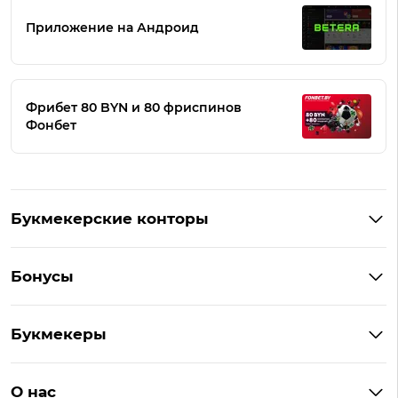
Приложение на Андроид
Фрибет 80 BYN и 80 фриспинов
Фонбет
Букмекерские конторы
Букмекеры Беларуси
Бонусы
Букмекеры на Андроид
Кешбэк
Букмекеры с бонусом
Букмекеры
Бонус на депозит
Букмекеры с приложениями
Betera
Промокоды
БК для ставок на киберспорт
О нас