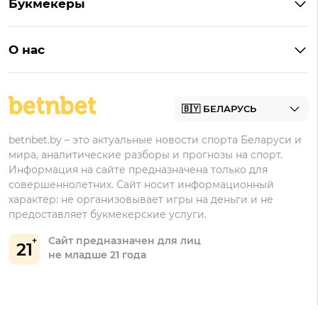
Букмекеры
Бонус на депозит
Букмекеры с приложениями
Betera
Промокоды
БК для ставок на киберспорт
О нас
Фонбет
Фрибеты
БК для ставок на футбол
Контакты
Винлайн
Промокоды Фонбет
Марафонбет
Бонусы Бетера
betnbet.by – это актуальные новости спорта Беларуси и
Бонусы Винлайн
мира, аналитические разборы и прогнозы на спорт.
Информация на сайте предназначена только для
совершеннолетних. Сайт носит информационный
характер: не организовывает игры на деньги и не
предоставляет букмекерские услуги.
Сайт предназначен для лиц
21
не младше 21 года