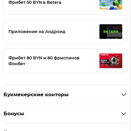
Фрибет 50 BYN в Betera
Приложение на Андроид
Фрибет 80 BYN и 80 фриспинов
Фонбет
Букмекерские конторы
Букмекеры Беларуси
Бонусы
Букмекеры на Андроид
Кешбэк
Букмекеры с бонусом