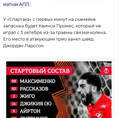
матчах АПЛ.
У «Спартака» с первых минут на скамейке
запасных будет Квинси Промес, который не
играл с 3 октября из-за травмы связки колена.
Его место в атакующем трио занял швед
Джордан Ларссон.