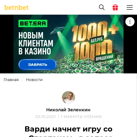
Главная
Новости
Николай Зеленкин
20.10.2021
1 МИНУТА ЧТЕНИЯ
Варди начнет игру со