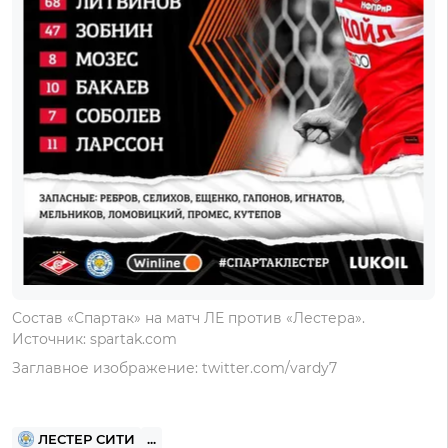
Состав «Спартак» на матч ЛЕ против «Лестера».
Источник: spartak.com
Заглавное изображение:
twitter.com/vardy7
ЛЕСТЕР СИТИ
...