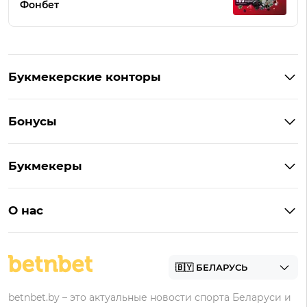
Фонбет
Букмекерские конторы
Букмекеры Беларуси
Бонусы
Букмекеры на Андроид
Кешбэк
Букмекеры с бонусом
Букмекеры
Бонус на депозит
Букмекеры с приложениями
Betera
Промокоды
БК для ставок на киберспорт
О нас
Фонбет
Фрибеты
БК для ставок на футбол
Контакты
Винлайн
Промокоды Фонбет
Марафонбет
Бонусы Бетера
betnbet.by – это актуальные новости спорта Беларуси и
Бонусы Винлайн