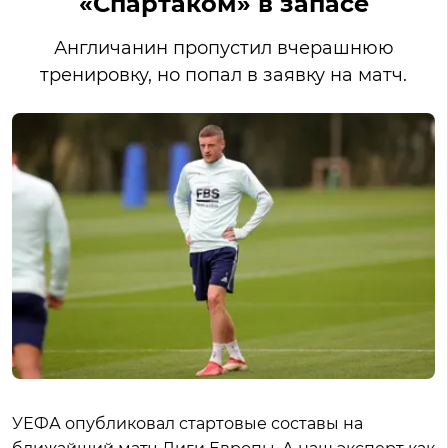
«Спартаком» в запасе
Англичанин пропустил вчерашнюю
тренировку, но попал в заявку на матч.
УЕФА опубликовал стартовые составы на