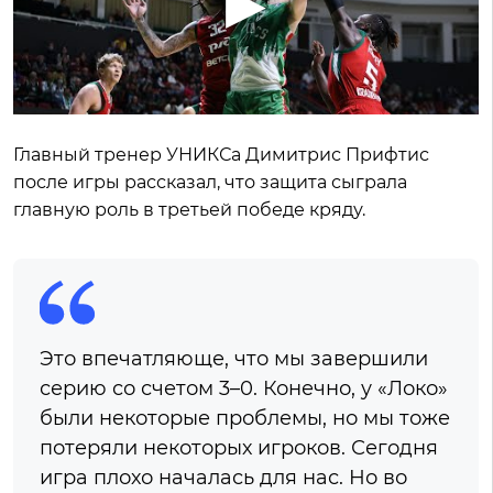
Главный тренер УНИКСа Димитрис Прифтис
после игры рассказал, что защита сыграла
главную роль в третьей победе кряду.
Это впечатляюще, что мы завершили
серию со счетом 3–0. Конечно, у «Локо»
были некоторые проблемы, но мы тоже
потеряли некоторых игроков. Сегодня
игра плохо началась для нас. Но во