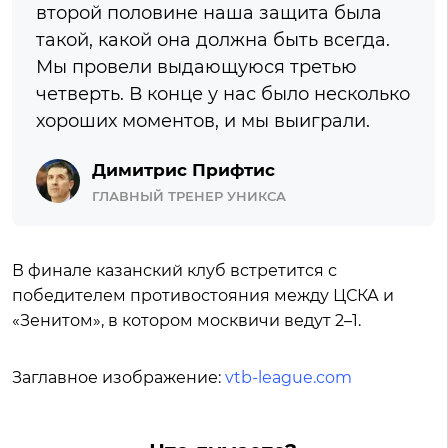
второй половине наша защита была
такой, какой она должна быть всегда.
Мы провели выдающуюся третью
четверть. В конце у нас было несколько
хороших моментов, и мы выиграли.
Димитрис Прифтис
ГЛАВНЫЙ ТРЕНЕР УНИКСА
В финале казанский клуб встретится с
победителем противостояния между ЦСКА и
«Зенитом», в котором москвичи ведут 2–1.
Заглавное изображение:
vtb-league.com