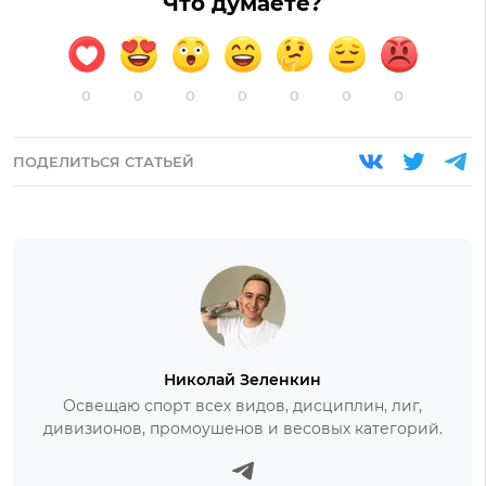
Что думаете?
0
0
0
0
0
0
0
ПОДЕЛИТЬСЯ СТАТЬЕЙ
Николай Зеленкин
Освещаю спорт всех видов, дисциплин, лиг,
дивизионов, промоушенов и весовых категорий.