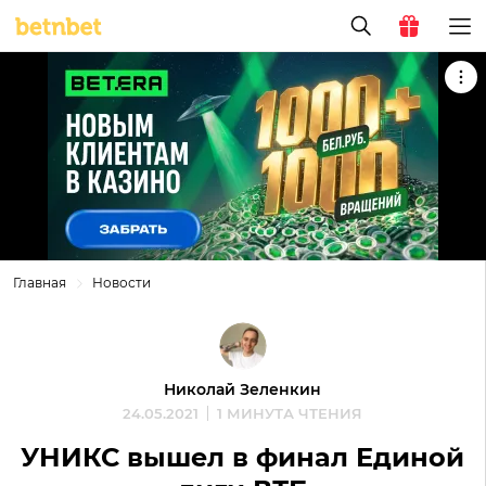
Главная
Новости
Николай Зеленкин
24.05.2021
1 МИНУТА ЧТЕНИЯ
УНИКС вышел в финал Единой