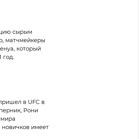
ацию сырым
мо, матчмейкеры
енуа, который
 год.
пришел в UFC в
оперник, Рони
 мира
з новичков имеет