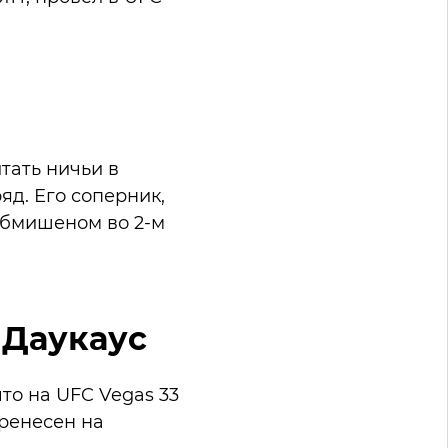
тать ничьи в
яд. Его соперник,
абмишеном во 2-м
 Даукаус
что на UFC Vegas 33
еренесен на