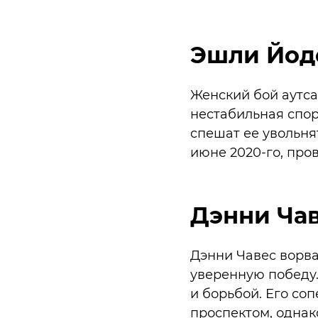
Эшли Йод
Женский бой аутса
нестабильная спор
спешат ее увольня
июне 2020-го, пров
Дэнни Чаве
Дэнни Чавес ворва
уверенную победу.
и борьбой. Его со
проспектом, однак