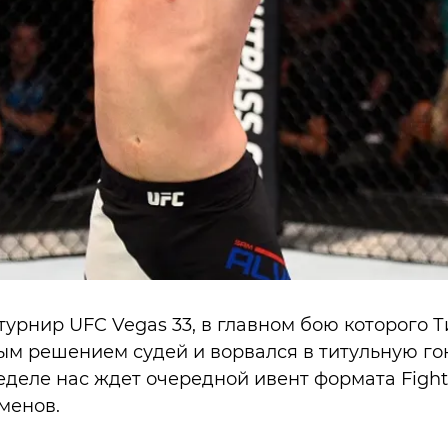
турнир UFC Vegas 33, в главном бою которого
м решением судей и ворвался в титульную гонк
еделе нас ждет очередной ивент формата Fight
менов.