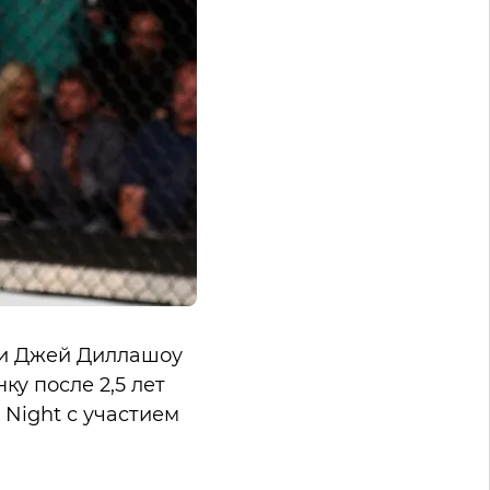
 Ти Джей Диллашоу
у после 2,5 лет
 Night с участием