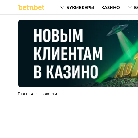
БУКМЕКЕРЫ
КАЗИНО
Б
Главная
Новости