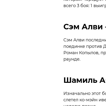
всего 3 боя: 1 выиг
Сэм Алви 
Сэм Алви последни
поединке против Д
Роман Копылов, пр
раунде.
Шамиль А
Изначально этот бо
слетел ко-мэйн ив