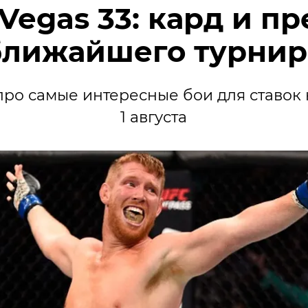
Vegas 33: кард и п
ближайшего турнир
ро самые интересные бои для ставок 
1 августа