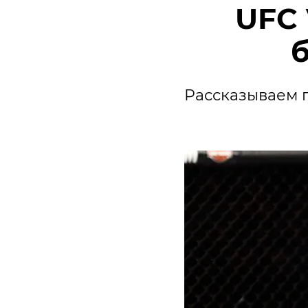
UFC 
Рассказываем п