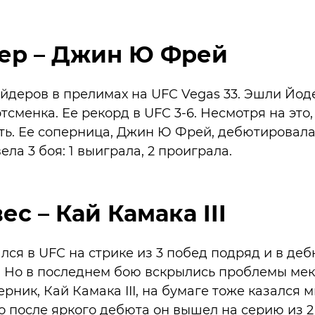
ер – Джин Ю Фрей
йдеров в прелимах на UFC Vegas 33. Эшли Йод
тсменка. Ее рекорд в UFC 3-6. Несмотря на это
ть. Ее соперница, Джин Ю Фрей, дебютировала
ела 3 боя: 1 выиграла, 2 проиграла.
с – Кай Камака III
лся в UFC на стрике из 3 побед подряд и в де
 Но в последнем бою вскрылись проблемы мек
перник, Кай Камака III, на бумаге тоже казалс
о после яркого дебюта он вышел на серию из 