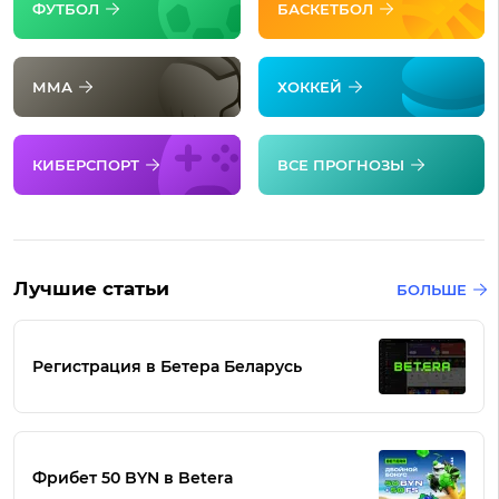
ФУТБОЛ
БАСКЕТБОЛ
ММА
ХОККЕЙ
КИБЕРСПОРТ
ВСЕ ПРОГНОЗЫ
Лучшие статьи
БОЛЬШЕ
Регистрация в Бетера Беларусь
Фрибет 50 BYN в Betera