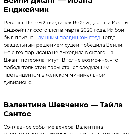
Вейли Джанг — Йоана
Енджейчик
Реванш. Первый поединок Вейли Джанг и Йоаны
Енджейчик состоялся в марте 2020 года. Их бой
был признан
лучшим поединком года
. Тогда
раздельным решением судей победила Вейли.
Но с тех пор Йоана не выходила в октагон, а
Джанг потеряла титул. Вполне возможно, что
победитель этой пары станет следующим
претендентом в женском минимальном
дивизионе.
Валентина Шевченко — Тайла
Сантос
Со-главное событие вечера. Валентина