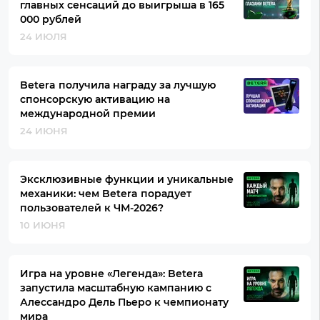
главных сенсаций до выигрыша в 165
000 рублей
24 ИЮЛЯ
Betera получила награду за лучшую
спонсорскую активацию на
международной премии
24 ИЮНЯ
Эксклюзивные функции и уникальные
механики: чем Betera порадует
пользователей к ЧМ-2026?
10 ИЮНЯ
Игра на уровне «Легенда»: Betera
запустила масштабную кампанию с
Алессандро Дель Пьеро к чемпионату
мира