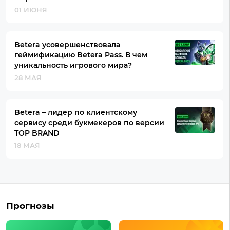
01 ИЮНЯ
Betera усовершенствовала
геймификацию Betera Pass. В чем
уникальность игрового мира?
28 МАЯ
Betera – лидер по клиентскому
сервису среди букмекеров по версии
TOP BRAND
18 МАЯ
Прогнозы