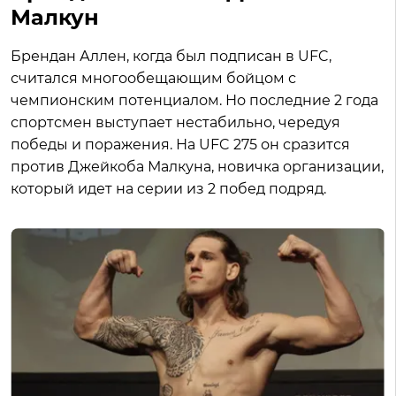
Малкун
Брендан Аллен, когда был подписан в UFC,
считался многообещающим бойцом с
чемпионским потенциалом. Но последние 2 года
спортсмен выступает нестабильно, чередуя
победы и поражения. На UFC 275 он сразится
против Джейкоба Малкуна, новичка организации,
который идет на серии из 2 побед подряд.