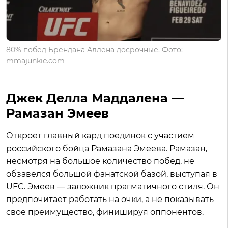
80% побед Брендана Аллена досрочные. Фото:
mmajunkie.com
Джек Делла Маддалена —
Рамазан Эмеев
Откроет главный кард поединок с участием
российского бойца Рамазана Эмеева. Рамазан,
несмотря на большое количество побед, не
обзавелся большой фанатской базой, выступая в
UFC. Эмеев — заложник прагматичного стиля. Он
предпочитает работать на очки, а не показывать
свое преимущество, финишируя оппонентов.