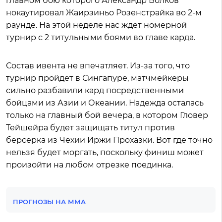
главном бою которого Александр Волков
нокаутировал Жаирзиньо Розенстрайка во 2-м
раунде. На этой неделе нас ждет номерной
турнир с 2 титульными боями во главе карда.
Состав ивента не впечатляет. Из-за того, что
турнир пройдет в Сингапуре, матчмейкеры
сильно разбавили кард посредственными
бойцами из Азии и Океании. Надежда осталась
только на главный бой вечера, в котором Гловер
Тейшейра будет защищать титул против
берсерка из Чехии Иржи Прохазки. Вот где точно
нельзя будет моргать, поскольку финиш может
произойти на любом отрезке поединка.
ПРОГНОЗЫ НА ММА