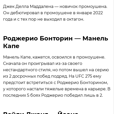
Джек Делла Маддалена — новичок промоушена.
Он дебютировал в промоушене в январе 2022
года и с тех пор не выходил в октагон.
Роджерио Бонторин — Манель
Капе
Манель Капе, кажется, освоился в промоушене.
Сначала он проигрывал из-за своего
нестандартного стиля, но потом вышел на серию
из 2 досрочных побед подряд. На UFC 275 ему
предстоит встретиться с Роджерио Бонторином,
у которого настали тяжелые времена в карьере. В
последних 5 боях Роджерио победил лишь в 2.