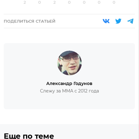
2
0
2
0
0
0
0
ПОДЕЛИТЬСЯ СТАТЬЕЙ
Александр Годунов
Слежу за ММА с 2012 года
Еще по теме