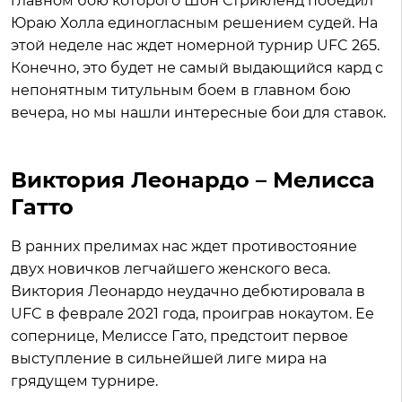
главном бою которого Шон Стрикленд победил
Юраю Холла единогласным решением судей. На
этой неделе нас ждет номерной турнир UFC 265.
Конечно, это будет не самый выдающийся кард с
непонятным титульным боем в главном бою
вечера, но мы нашли интересные бои для ставок.
Виктория Леонардо – Мелисса
Гатто
В ранних прелимах нас ждет противостояние
двух новичков легчайшего женского веса.
Виктория Леонардо неудачно дебютировала в
UFC в феврале 2021 года, проиграв нокаутом. Ее
сопернице, Мелиссе Гато, предстоит первое
выступление в сильнейшей лиге мира на
грядущем турнире.