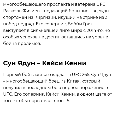
многообещающего проспекта и ветерана UFC.
Рафаэль Физиев – подающий большие надежды
спортсмен из Киргизии, идущий на стрике из 3
побед подряд. Его соперник, Бобби Грин,
выступает в сильнейшей лиге мира с 2014-го, но
особых успехов не достиг, оставшись на уровне
бойца прелимов.
Сун Ядун – Кейси Кенни
Первый бой главного карда на UFC 265. Сун Ядун
– многообещающий боец из Китая, который
получил в последнем бою первое поражение в
UFC. Его соперник, Кейси Кенни, в одном шаге от
того, чтобы ворваться в топ-15.