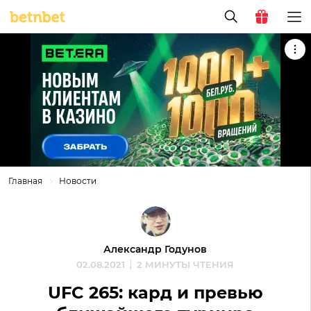
Главная
Новости
Александр Годунов
02.08.2021
2 МИНУТЫ ЧТЕНИЯ
UFC 265: кард и превью