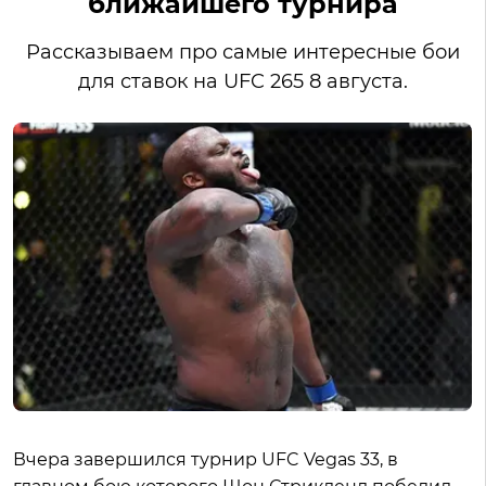
ближайшего турнира
Рассказываем про самые интересные бои
для ставок на UFC 265 8 августа.
Вчера завершился турнир UFC Vegas 33, в