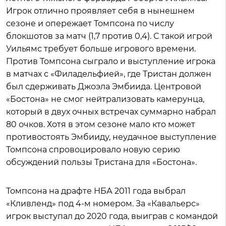
Игрок отлично проявляет себя в нынешнем
сезоне и опережает Томпсона по числу
блокшотов за матч (1,7 против 0,4). С такой игрой
Уильямс требует больше игрового времени.
Против Томпсона сыграло и выступление игрока
в матчах с «Филадельфией», где Тристан должен
был сдерживать Джоэла Эмбиида. Центровой
«Бостона» не смог нейтрализовать камерунца,
который в двух очных встречах суммарно набрал
80 очков. Хотя в этом сезоне мало кто может
противостоять Эмбииду, неудачное выступление
Томпсона спровоцировало новую серию
обсуждений пользы Тристана для «Бостона».
Томпсона на драфте НБА 2011 года выбрал
«Кливленд» под 4-м номером. За «Кавальерс»
игрок выступал до 2020 года, выиграв с командой