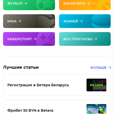
ФУТБОЛ
БАСКЕТБОЛ
ММА
ХОККЕЙ
КИБЕРСПОРТ
ВСЕ ПРОГНОЗЫ
Лучшие статьи
БОЛЬШЕ
Регистрация в Бетера Беларусь
Фрибет 50 BYN в Betera