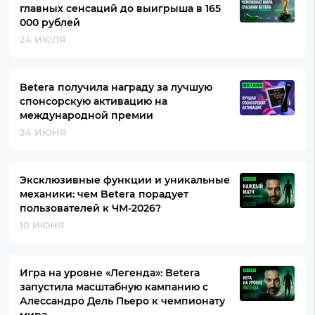
главных сенсаций до выигрыша в 165
000 рублей
24 ИЮЛЯ
Betera получила награду за лучшую
спонсорскую активацию на
международной премии
24 ИЮНЯ
Эксклюзивные функции и уникальные
механики: чем Betera порадует
пользователей к ЧМ-2026?
10 ИЮНЯ
Игра на уровне «Легенда»: Betera
запустила масштабную кампанию с
Алессандро Дель Пьеро к чемпионату