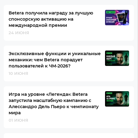
Betera получила награду за лучшую
спонсорскую активацию на
международной премии
24 ИЮНЯ
Эксклюзивные функции и уникальные
механики: чем Betera порадует
пользователей к ЧМ-2026?
10 ИЮНЯ
Игра на уровне «Легенда»: Betera
запустила масштабную кампанию с
Алессандро Дель Пьеро к чемпионату
мира
01 ИЮНЯ