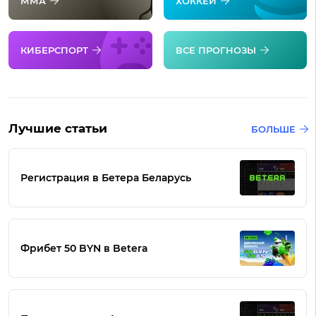
ММА
ХОККЕЙ
КИБЕРСПОРТ
ВСЕ ПРОГНОЗЫ
Лучшие статьи
БОЛЬШЕ
Регистрация в Бетера Беларусь
Фрибет 50 BYN в Betera