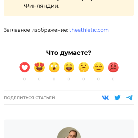
Финляндии.
Заглавное изображение:
theathletic.com
Что думаете?
0
0
0
0
0
0
0
ПОДЕЛИТЬСЯ СТАТЬЕЙ