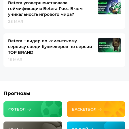
Betera усовершенствовала
геймификацию Betera Pass. В чем
уникальность игрового мира?
28 МАЯ
Betera – лидер по клиентскому
сервису среди букмекеров по версии
TOP BRAND
18 МАЯ
Прогнозы
ФУТБОЛ
БАСКЕТБОЛ