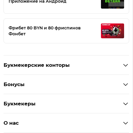
Приложение на Андроид
Фрибет 80 BYN и 80 фриспинов
Фонбет
Букмекерские конторы
Букмекеры Беларуси
Бонусы
Букмекеры на Андроид
Кешбэк
Букмекеры с бонусом
Букмекеры
Бонус на депозит
Букмекеры с приложениями
Betera
Промокоды
БК для ставок на киберспорт
О нас
Фонбет
Фрибеты
БК для ставок на футбол