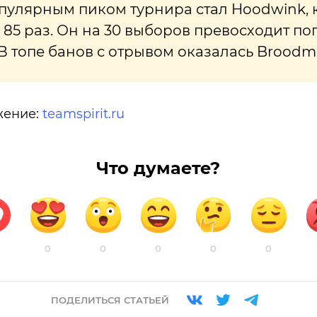
улярным пиком турнира стал Hoodwink, 
85 раз. Он на 30 выборов превосходит по
В топе банов с отрывом оказалась Broodmo
жение:
teamspirit.ru
Что думаете?
0
0
0
0
0
ПОДЕЛИТЬСЯ СТАТЬЕЙ