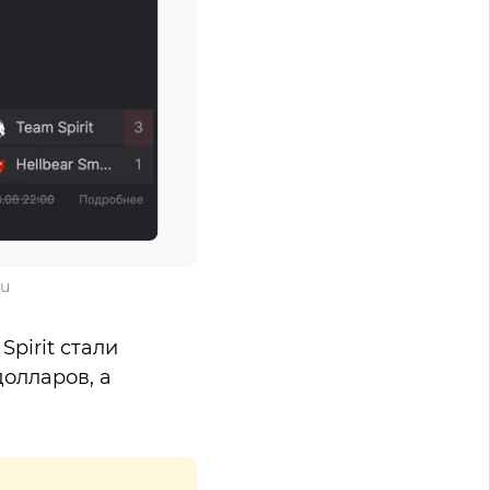
ru
pirit стали
долларов, а