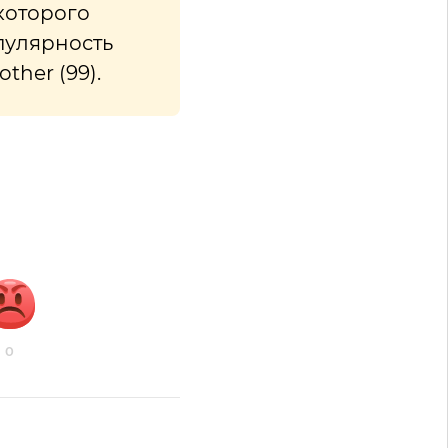
которого
пулярность
ther (99).
0