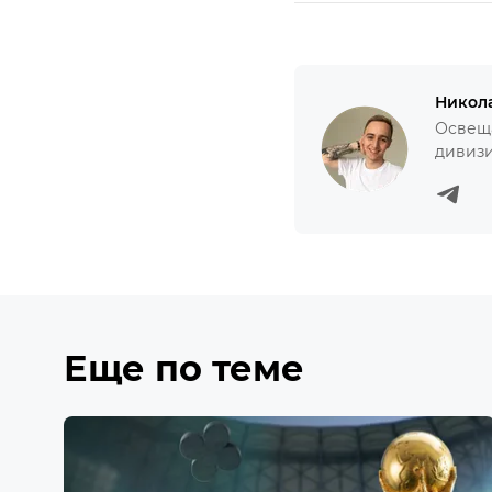
Никол
Освеща
дивизи
Еще по теме