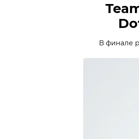
Team
Do
В финале р