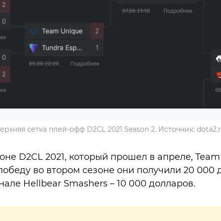
ерхняя сетка плей-офф D2CL 2021 Season 2. Источник: dota2.
оне D2CL 2021, который прошел в апреле, Team S
победу во втором сезоне они получили 20 000 
але Hellbear Smashers – 10 000 долларов.