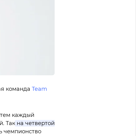
кая команда
Team
затем каждый
й. Так
на четвертой
ь чемпионство