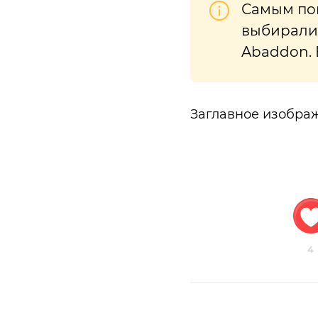
Самым поп
выбирали 
Abaddon. 
Заглавное изобра
4