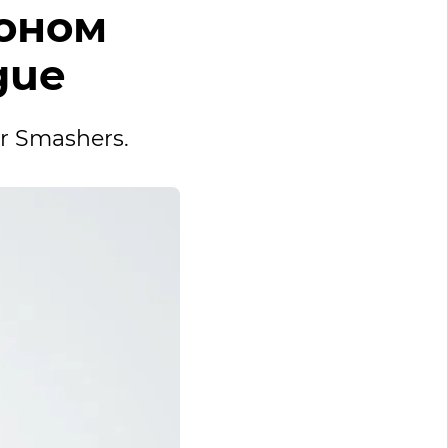
ионом
gue
r Smashers.