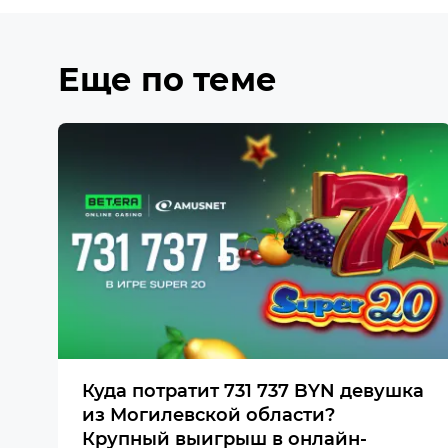
Еще по теме
Куда потратит 731 737 BYN девушка
из Могилевской области?
Крупный выигрыш в онлайн-