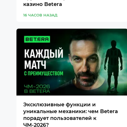
казино Betera
16 ЧАСОВ НАЗАД
Эксклюзивные функции и
уникальные механики: чем Betera
порадует пользователей к
ЧМ-2026?