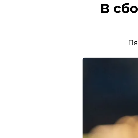
В сб
Пя