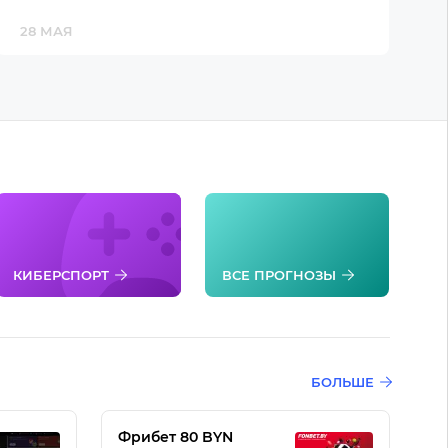
28 МАЯ
КИБЕРСПОРТ
ВСЕ ПРОГНОЗЫ
БОЛЬШЕ
Фрибет 80 BYN