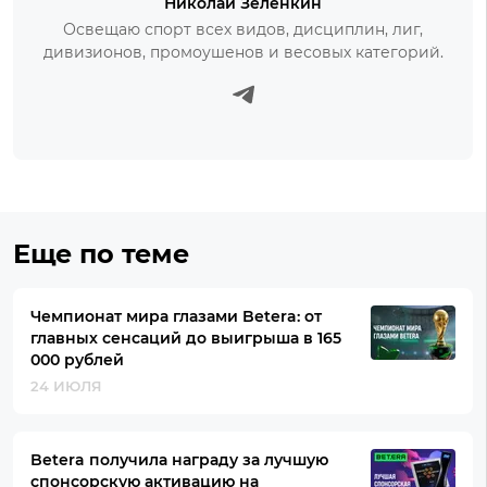
Николай Зеленкин
Освещаю спорт всех видов, дисциплин, лиг,
дивизионов, промоушенов и весовых категорий.
Еще по теме
Чемпионат мира глазами Betera: от
главных сенсаций до выигрыша в 165
000 рублей
24 ИЮЛЯ
Betera получила награду за лучшую
спонсорскую активацию на