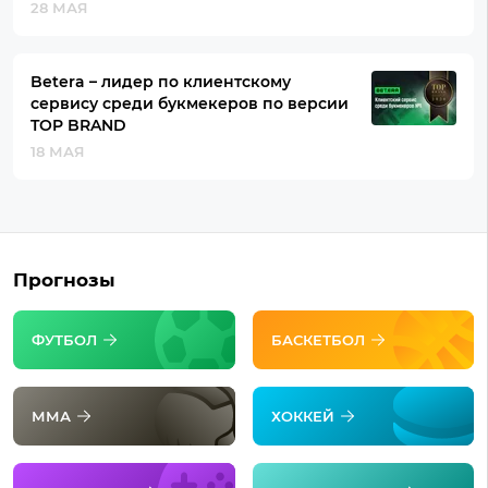
28 МАЯ
Betera – лидер по клиентскому
сервису среди букмекеров по версии
TOP BRAND
18 МАЯ
Прогнозы
ФУТБОЛ
БАСКЕТБОЛ
ММА
ХОККЕЙ