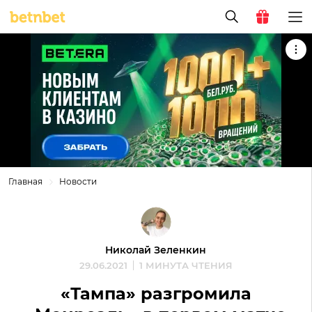
Главная
Новости
Николай Зеленкин
29.06.2021
1 МИНУТА ЧТЕНИЯ
«Тампа» разгромила