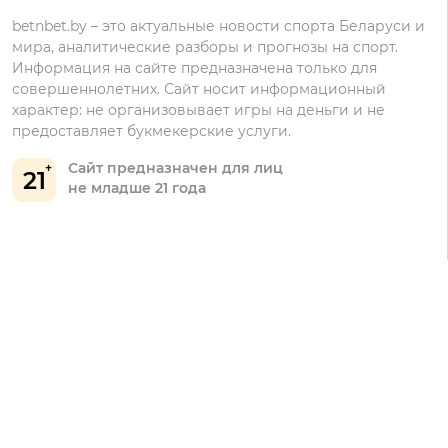
betnbet.by – это актуальные новости спорта Беларуси и
Бонусы Винлайн
мира, аналитические разборы и прогнозы на спорт.
Информация на сайте предназначена только для
совершеннолетних. Сайт носит информационный
характер: не организовывает игры на деньги и не
предоставляет букмекерские услуги.
Сайт предназначен для лиц
21
не младше 21 года