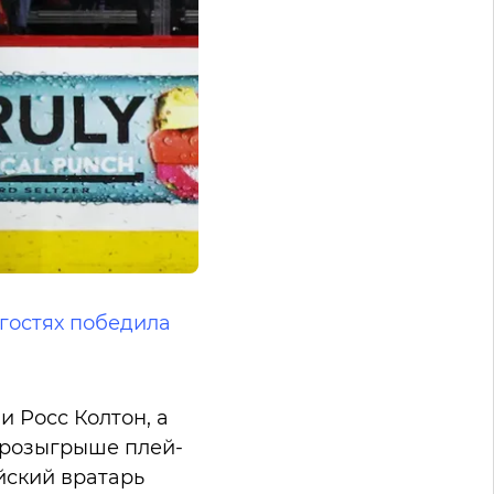
 гостях победила
и Росс Колтон, а
м розыгрыше плей-
йский вратарь