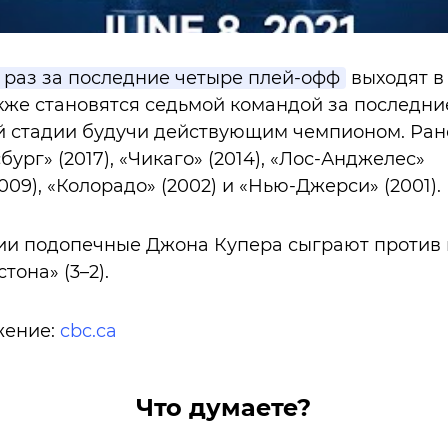
 раз за последние четыре плей-офф
выходят в
кже становятся седьмой командой за последние 
й стадии будучи действующим чемпионом. Ран
ург» (2017), «Чикаго» (2014), «Лос-Анджелес»
2009), «Колорадо» (2002) и «Нью-Джерси» (2001).
ии подопечные Джона Купера сыграют против
тона» (3–2).
жение:
cbc.ca
Что думаете?