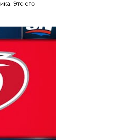
ка. Это его