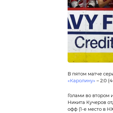
В пятом матче сер
«Каролину»
– 2:0 (4
Голами во втором 
Никита Кучеров от
офф (1-е место в 