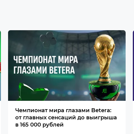
Чемпионат мира глазами Betera:
от главных сенсаций до выигрыша
в 165 000 рублей