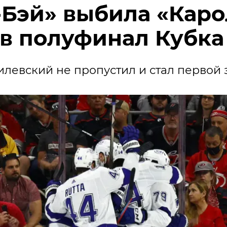
-Бэй» выбила «Каро
в полуфинал Кубка
левский не пропустил и стал первой 