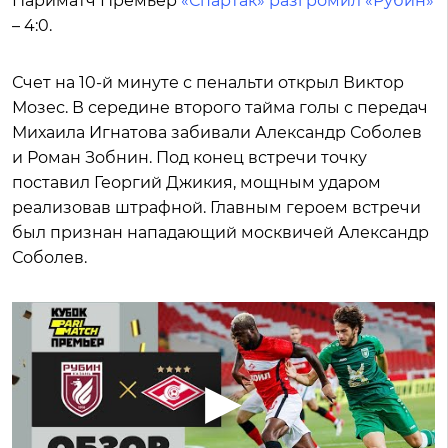
Париматч Премьер
«Спартак» разгромил «Рубин»
– 4:0.
Счет на 10-й минуте с пенальти открыл Виктор
Мозес. В середине второго тайма голы с передач
Михаила Игнатова забивали Александр Соболев
и Роман Зобнин. Под конец встречи точку
поставил Георгий Джикия, мощным ударом
реализовав штрафной. Главным героем встречи
был признан нападающий москвичей Александр
Соболев.