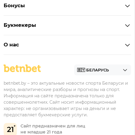
Бонусы
Букмекеры на Андроид
Кешбэк
Букмекеры с бонусом
Букмекеры
Бонус на депозит
Букмекеры с приложениями
Betera
Промокоды
БК для ставок на киберспорт
О нас
Фонбет
Фрибеты
БК для ставок на футбол
Контакты
Винлайн
Промокоды Фонбет
Марафонбет
Бонусы Бетера
betnbet.by – это актуальные новости спорта Беларуси и
Бонусы Винлайн
мира, аналитические разборы и прогнозы на спорт.
Информация на сайте предназначена только для
совершеннолетних. Сайт носит информационный
характер: не организовывает игры на деньги и не
предоставляет букмекерские услуги.
Сайт предназначен для лиц
21
не младше 21 года