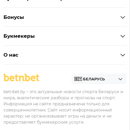
Букмекеры Беларуси
Бонусы
Букмекеры на Андроид
Кешбэк
Букмекеры с бонусом
Букмекеры
Бонус на депозит
Букмекеры с приложениями
Betera
Промокоды
БК для ставок на киберспорт
О нас
Фонбет
Фрибеты
БК для ставок на футбол
Контакты
Винлайн
Промокоды Фонбет
Марафонбет
Бонусы Бетера
betnbet.by – это актуальные новости спорта Беларуси и
Бонусы Винлайн
мира, аналитические разборы и прогнозы на спорт.
Информация на сайте предназначена только для
совершеннолетних. Сайт носит информационный
характер: не организовывает игры на деньги и не
предоставляет букмекерские услуги.