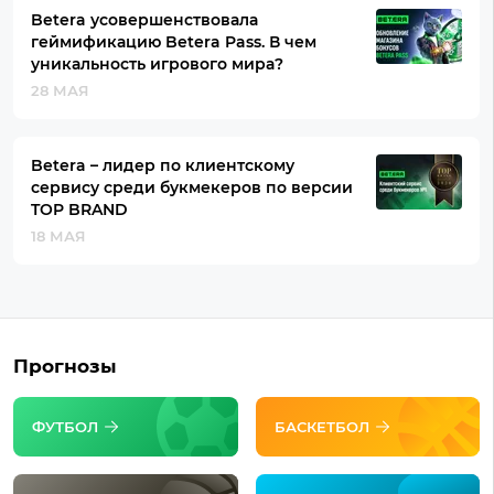
Betera усовершенствовала
геймификацию Betera Pass. В чем
уникальность игрового мира?
28 МАЯ
Betera – лидер по клиентскому
сервису среди букмекеров по версии
TOP BRAND
18 МАЯ
Прогнозы
ФУТБОЛ
БАСКЕТБОЛ