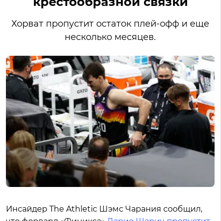
крестообразной связки
Хорват пропустит остаток плей-офф и еще
несколько месяцев.
Инсайдер The Athletic Шэмс Чарания сообщил,