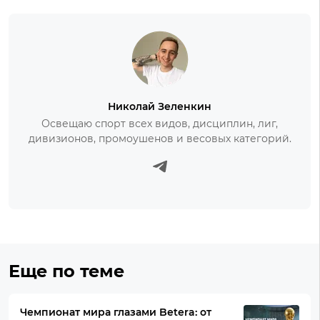
Николай Зеленкин
Освещаю спорт всех видов, дисциплин, лиг,
дивизионов, промоушенов и весовых категорий.
Еще по теме
Чемпионат мира глазами Betera: от