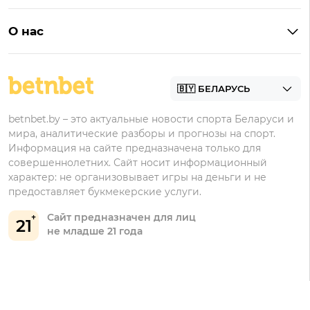
Букмекеры с приложениями
Betera
Промокоды
БК для ставок на киберспорт
О нас
Фонбет
Фрибеты
БК для ставок на футбол
Контакты
Винлайн
Промокоды Фонбет
Марафонбет
Бонусы Бетера
betnbet.by – это актуальные новости спорта Беларуси и
Бонусы Винлайн
мира, аналитические разборы и прогнозы на спорт.
Информация на сайте предназначена только для
совершеннолетних. Сайт носит информационный
характер: не организовывает игры на деньги и не
предоставляет букмекерские услуги.
Сайт предназначен для лиц
21
не младше 21 года