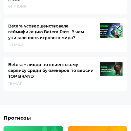
01 ИЮНЯ
Betera усовершенствовала
геймификацию Betera Pass. В чем
уникальность игрового мира?
28 МАЯ
Betera – лидер по клиентскому
сервису среди букмекеров по версии
TOP BRAND
18 МАЯ
Прогнозы