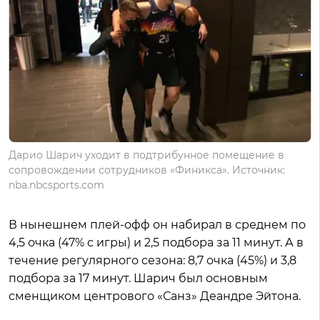
Дарио Шарич уходит в подтрибунное помещение в
сопровождении сотрудников «Финикса». Источник:
nba.nbcsports.com
В нынешнем плей-офф он набирал в среднем по
4,5 очка (47% с игры) и 2,5 подбора за 11 минут. А в
течение регулярного сезона: 8,7 очка (45%) и 3,8
подбора за 17 минут. Шарич был основным
сменщиком центрового «Санз» Деандре Эйтона.