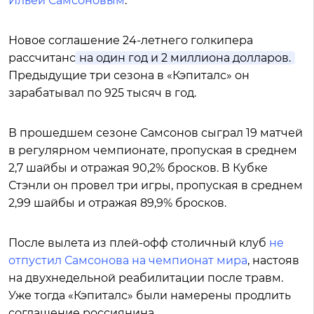
Ильей Самсоновым
.
Новое соглашение 24-летнего голкипера
рассчитано
на один год и 2 миллиона долларов.
Предыдущие три сезона в «Кэпиталс» он
зарабатывал по 925 тысяч в год.
В прошедшем сезоне Самсонов сыграл 19 матчей
в регулярном чемпионате, пропуская в среднем
2,7 шайбы и отражая 90,2% бросков. В Кубке
Стэнли он провел три игры, пропуская в среднем
2,99 шайбы и отражая 89,9% бросков.
После вылета из плей-офф столичный клуб
не
отпустил Самсонова на чемпионат мира
, настояв
на двухнедельной реабилитации после травм.
Уже тогда «Кэпиталс» были намерены продлить
соглашение россиянина.