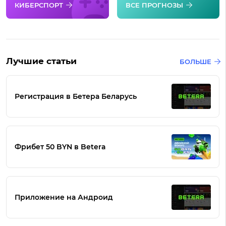
КИБЕРСПОРТ
ВСЕ ПРОГНОЗЫ
Лучшие статьи
БОЛЬШЕ
Регистрация в Бетера Беларусь
Фрибет 50 BYN в Betera
Приложение на Андроид