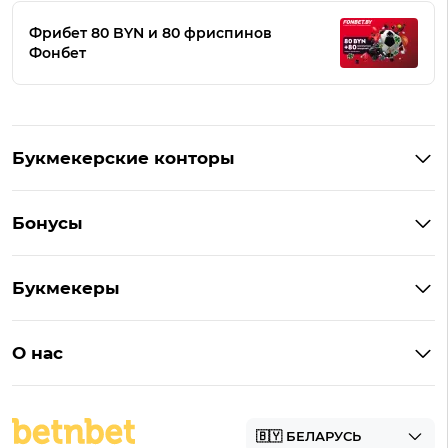
Фрибет 80 BYN и 80 фриспинов
Фонбет
Букмекерские конторы
Букмекеры Беларуси
Бонусы
Букмекеры на Андроид
Кешбэк
Букмекеры с бонусом
Букмекеры
Бонус на депозит
Букмекеры с приложениями
Betera
Промокоды
БК для ставок на киберспорт
О нас
Фонбет
Фрибеты
БК для ставок на футбол
Контакты
Винлайн
Промокоды Фонбет
Марафонбет
Бонусы Бетера