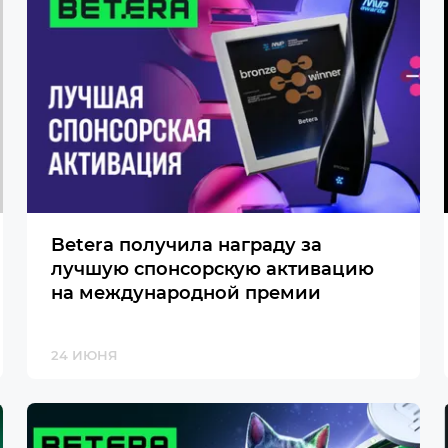
Betera получила награду за
лучшую спонсорскую активацию
на международной премии
24 ИЮНЯ