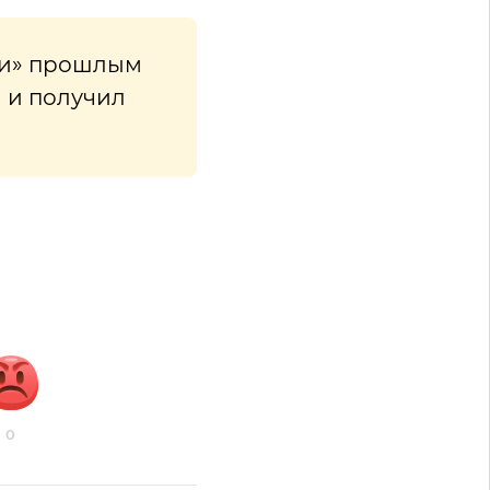
ки» прошлым
л и получил
0