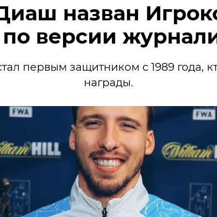
Диаш назван Игрок
по версии журнал
тал первым защитником с 1989 года, к
награды.