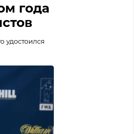
ом года
истов
то удостоился