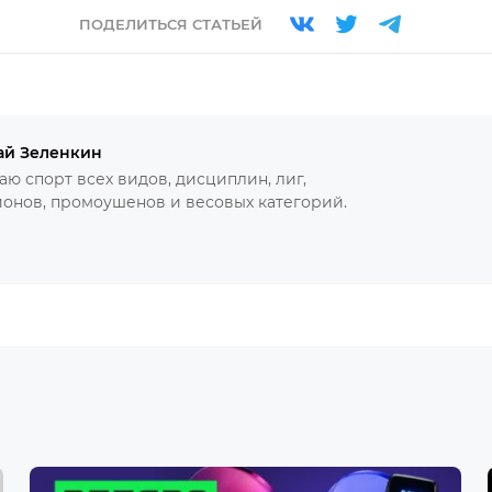
ПОДЕЛИТЬСЯ СТАТЬЕЙ
ай Зеленкин
ю спорт всех видов, дисциплин, лиг,
онов, промоушенов и весовых категорий.