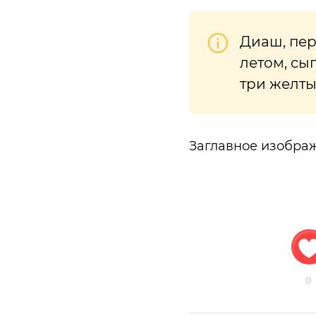
Диаш, пе
летом, сы
три желты
Заглавное изобра
0