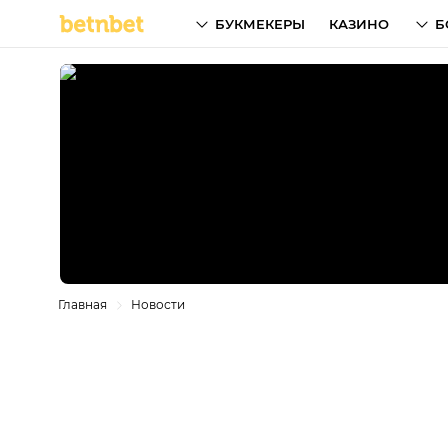
БУКМЕКЕРЫ
КАЗИНО
Б
Главная
Новости