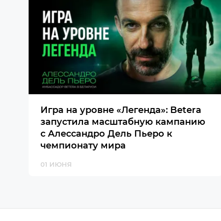
Игра на уровне «Легенда»: Betera
запустила масштабную кампанию
с Алессандро Дель Пьеро к
чемпионату мира
01 ИЮНЯ