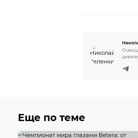
Никол
Освеща
дивизи
Еще по теме