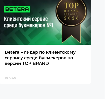
Betera – лидер по клиентскому
сервису среди букмекеров по
версии TOP BRAND
18 МАЯ