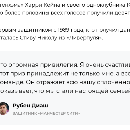
енхэма» Харри Кейна и своего одноклубника 
о более половины всех голосов получили девят
ервым защитником с 1989 года, кто получил дан
сталась Стиву Николу из «Ливерпуля».
то огромная привилегия. Я очень счастлив
тот приз принадлежит не только мне, а в
оманде. Он отражает всю нашу сплоченнос
оказывает, что мы стали настоящей семье
Рубен Диаш
ЗАЩИТНИК «МАНЧЕСТЕР СИТИ»