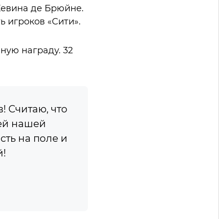
Кевина де Брюйне.
ь игроков «Сити».
ную награду. 32
! Считаю, что
сей нашей
ть на поле и
й!