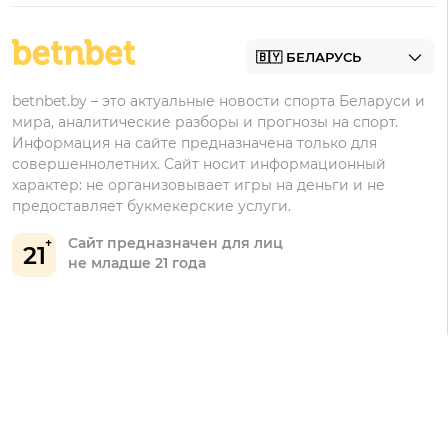
БК для ставок на футбол
Контакты
Винлайн
Промокоды Фонбет
Марафонбет
Бонусы Бетера
betnbet.by – это актуальные новости спорта Беларуси и
Бонусы Винлайн
мира, аналитические разборы и прогнозы на спорт.
Информация на сайте предназначена только для
совершеннолетних. Сайт носит информационный
характер: не организовывает игры на деньги и не
предоставляет букмекерские услуги.
Сайт предназначен для лиц
21
не младше 21 года