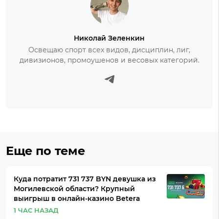
Николай Зеленкин
Освещаю спорт всех видов, дисциплин, лиг,
дивизионов, промоушенов и весовых категорий.
Еще по теме
Куда потратит 731 737 BYN девушка из
Могилевской области? Крупный
выигрыш в онлайн-казино Betera
1 ЧАС НАЗАД