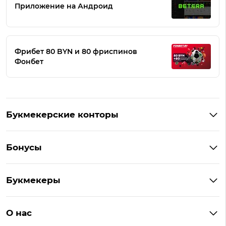
Приложение на Андроид
Фрибет 80 BYN и 80 фриспинов
Фонбет
Букмекерские конторы
Букмекеры Беларуси
Бонусы
Букмекеры на Андроид
Кешбэк
Букмекеры с бонусом
Букмекеры
Бонус на депозит
Букмекеры с приложениями
Betera
Промокоды
БК для ставок на киберспорт
О нас
Фонбет
Фрибеты