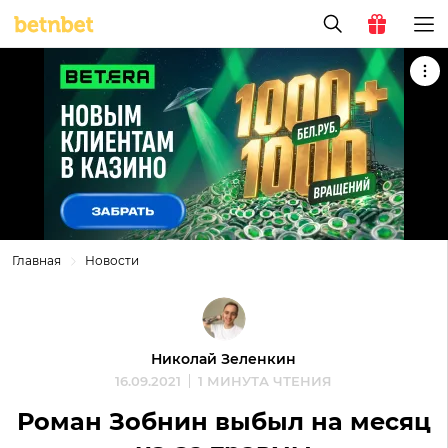
Главная
Новости
Николай Зеленкин
16.09.2021
1 МИНУТА ЧТЕНИЯ
Роман Зобнин выбыл на месяц