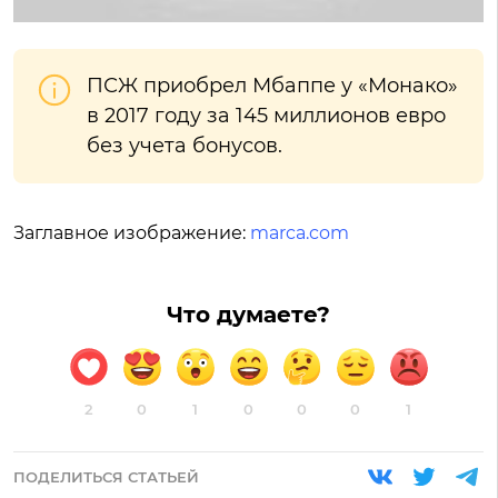
ПСЖ приобрел Мбаппе у «Монако»
в 2017 году за 145 миллионов евро
без учета бонусов.
Заглавное изображение:
marca.com
Что думаете?
2
0
1
0
0
0
1
ПОДЕЛИТЬСЯ СТАТЬЕЙ