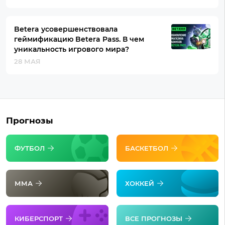
Betera усовершенствовала
геймификацию Betera Pass. В чем
уникальность игрового мира?
28 МАЯ
Прогнозы
ФУТБОЛ
БАСКЕТБОЛ
ММА
ХОККЕЙ
КИБЕРСПОРТ
ВСЕ ПРОГНОЗЫ