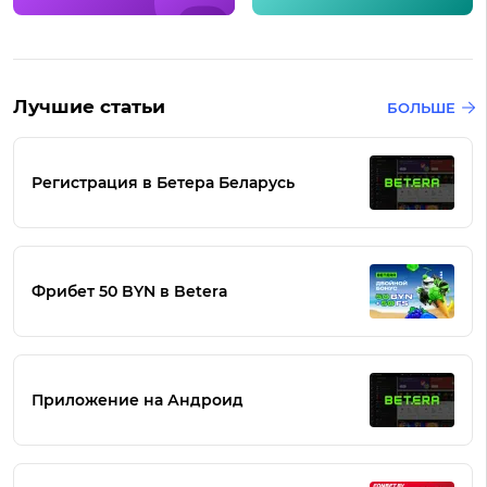
Лучшие статьи
БОЛЬШЕ
Регистрация в Бетера Беларусь
Фрибет 50 BYN в Betera
Приложение на Андроид