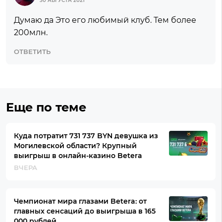
30 АВГУСТА 2021
Думаю да Это его любимый клуб. Тем более
200млн.
ОТВЕТИТЬ
Еще по теме
Куда потратит 731 737 BYN девушка из
Могилевской области? Крупный
выигрыш в онлайн-казино Betera
ВЧЕРА
Чемпионат мира глазами Betera: от
главных сенсаций до выигрыша в 165
000 рублей