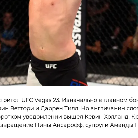
стоится UFC Vegas 23. Изначально в главном б
ин Веттори и Даррен Тилл. Но англичанин сло
оротком уведомлении вышел Кевин Холланд. Кро
озвращение Нины Ансарофф, супруги Аманды Н