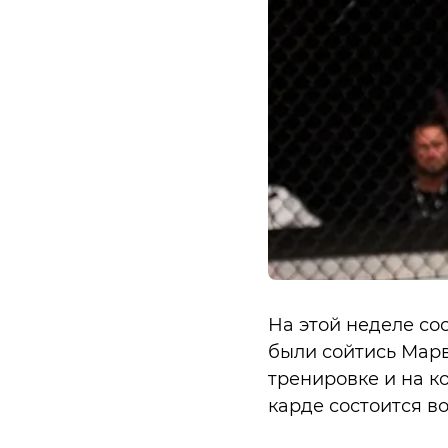
На этой неделе со
были сойтись Марв
тренировке и на к
карде состоится в