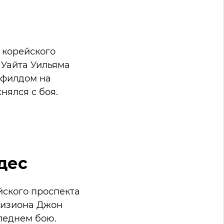
 корейского
 Уайта Уильяма
ифилдом на
нялся с боя.
дес
йского проспекта
визиона Джон
леднем бою.