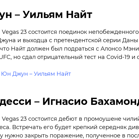
н – Уильям Найт
 Vegas 23 состоится поединок непобежденного
жуна и выходца с претендентской серии Даны
 что Найт должен был подраться с Алонсо Мэн
C, но сдал отрицательный тест на Covid-19 и с
 Юн Джун – Уильям Найт
десси – Игнасио Бахамон
 Vegas 23 состоится дебют в промоушене чили
са. Встречать его будет крепкий середняк ди
у нужно закрыть поражение, полученное в пос