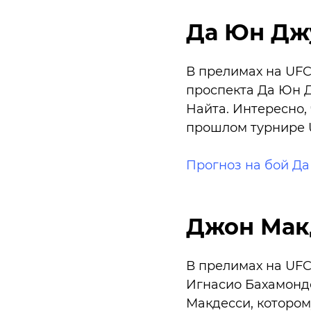
Да Юн Джу
В прелимах на UFC
проспекта Да Юн Д
Найта. Интересно,
прошлом турнире UF
Прогноз на бой Да
Джон Мак
В прелимах на UFC
Игнасио Бахамонде
Макдесси, котором