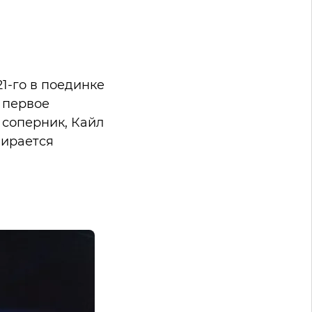
1-го в поединке
 первое
 соперник, Кайл
бирается