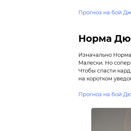
Прогноз на бой Д
Норма Дю
Изначально Норма 
Малески. Но сопер
Чтобы спасти кар
на коротком уведо
Прогноз на бой Д