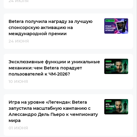
24 ИЮЛЯ
Betera получила награду за лучшую
спонсорскую активацию на
международной премии
24 ИЮНЯ
Эксклюзивные функции и уникальные
механики: чем Betera порадует
пользователей к ЧМ-2026?
10 ИЮНЯ
Игра на уровне «Легенда»: Betera
запустила масштабную кампанию с
Алессандро Дель Пьеро к чемпионату
мира
01 ИЮНЯ