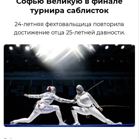
Софью Великую в финале
турнира саблисток
24-летняя фехтовальщица повторила
достижение отца 25-летней давности.