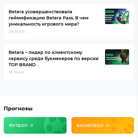
Betera усовершенствовала
геймификацию Betera Pass. В чем
уникальность игрового мира?
28 МАЯ
Betera – лидер по клиентскому
сервису среди букмекеров по версии
TOP BRAND
18 МАЯ
Прогнозы
ФУТБОЛ
БАСКЕТБОЛ