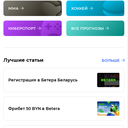
ММА
ХОККЕЙ
КИБЕРСПОРТ
ВСЕ ПРОГНОЗЫ
Лучшие статьи
БОЛЬШЕ
Регистрация в Бетера Беларусь
Фрибет 50 BYN в Betera