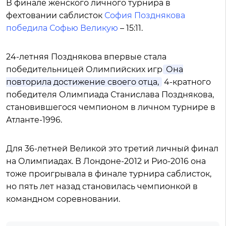
В финале женского личного турнира в
фехтовании саблисток
София Позднякова
победила Софью Великую
– 15:11.
24-летняя Позднякова впервые стала
победительницей Олимпийских игр.
Она
повторила достижение своего отца,
4-кратного
победителя Олимпиада Станислава Позднякова,
становившегося чемпионом в личном турнире в
Атланте-1996.
Для 36-летней Великой это третий личный финал
на Олимпиадах. В Лондоне-2012 и Рио-2016 она
тоже проигрывала в финале турнира саблисток,
но пять лет назад становилась чемпионкой в
командном соревновании.