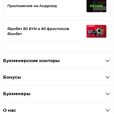
Приложение на Андроид
Фрибет 80 BYN и 80 фриспинов
Фонбет
Букмекерские конторы
Букмекеры Беларуси
Бонусы
Букмекеры на Андроид
Кешбэк
Букмекеры с бонусом
Букмекеры
Бонус на депозит
Букмекеры с приложениями
Betera
Промокоды
БК для ставок на киберспорт
О нас
Фонбет