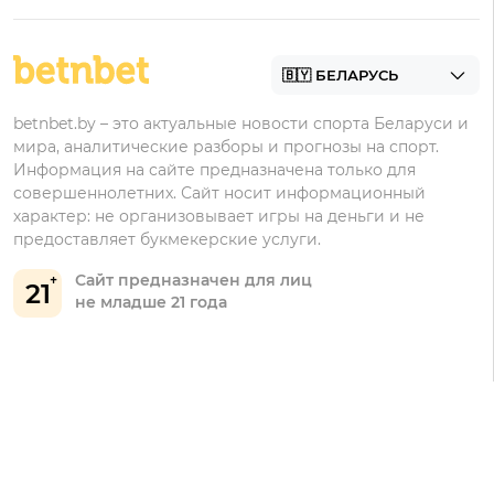
Фрибеты
БК для ставок на футбол
Контакты
Винлайн
Промокоды Фонбет
Марафонбет
Бонусы Бетера
betnbet.by – это актуальные новости спорта Беларуси и
Бонусы Винлайн
мира, аналитические разборы и прогнозы на спорт.
Информация на сайте предназначена только для
совершеннолетних. Сайт носит информационный
характер: не организовывает игры на деньги и не
предоставляет букмекерские услуги.
Сайт предназначен для лиц
21
не младше 21 года