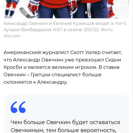
Александр Овечкин и Евгений Кузнецов входят в топ-5
лучших бомбардиров НХЛ в сезоне 2021/22. Фото:
nhl.com
Американский журналист Скотт Уилер считает,
что Александр Овечкин уже превзошел Сидни
Кросби и является великим игроком. В ставке
Овечкин – Гретцки специалист больше
склоняется к Александру.
Чем больше Овечкин будет оставаться
Овечкиным, тем больше вероятность,