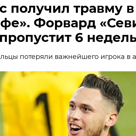
 получил травму в
афе». Форвард «Сев
пропустит 6 недел
льцы потеряли важнейшего игрока в а