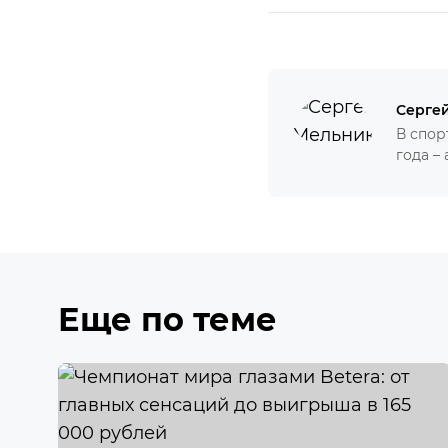
Серге
В спор
года – 
Еще по теме