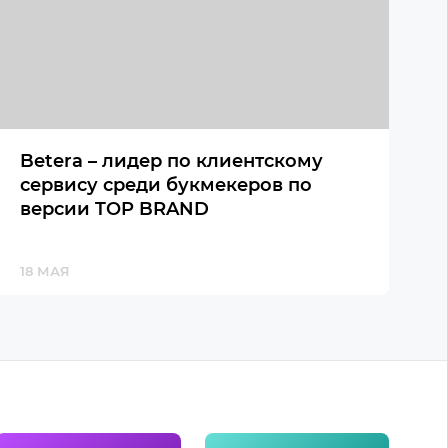
Betera – лидер по клиентскому
сервису среди букмекеров по
версии TOP BRAND
18 МАЯ