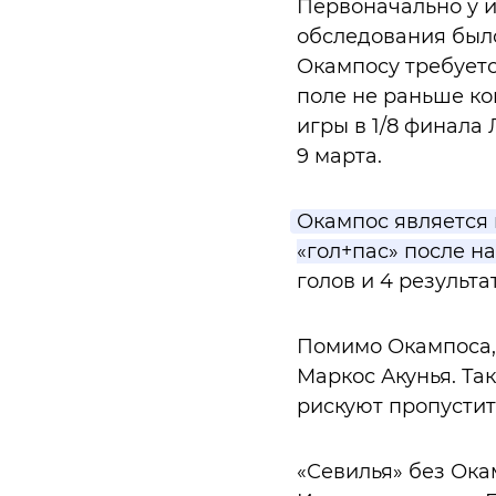
Первоначально у и
обследования было
Окампосу требуетс
поле не раньше ко
игры в 1/8 финала
9 марта.
Окампос является 
«гол+пас» после 
голов и 4 результа
Помимо Окампоса,
Маркос Акунья. Та
рискуют пропустит
«Севилья» без Ока