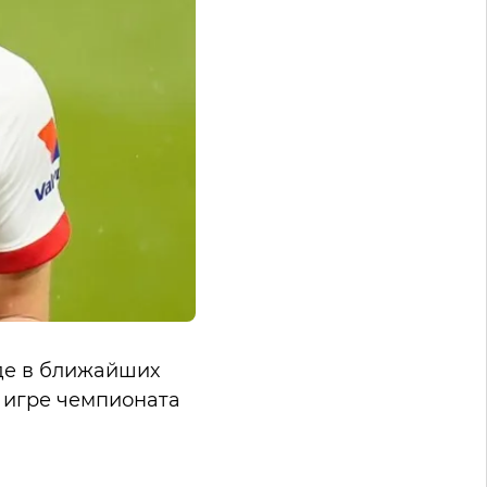
де в ближайших
 игре чемпионата