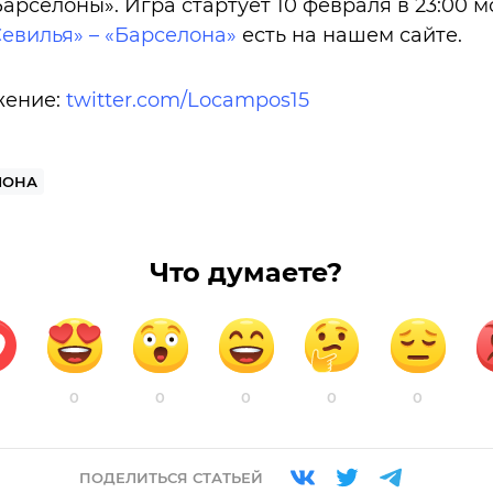
арселоны». Игра стартует 10 февраля в 23:00 м
Севилья» – «Барселона»
есть на нашем сайте.
жение:
twitter.com/Locampos15
ЛОНА
Что думаете?
0
0
0
0
0
ПОДЕЛИТЬСЯ СТАТЬЕЙ